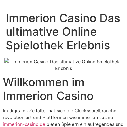
Immerion Casino Das
ultimative Online
Spielothek Erlebnis
Willkommen im
Immerion Casino
Im digitalen Zeitalter hat sich die Glücksspielbranche
revolutioniert und Plattformen wie immerion casino
immerion-casino.de
bieten Spielern ein aufregendes und