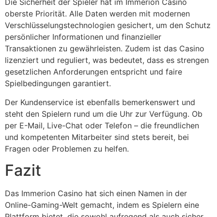
Die Sicherheit der Spieler hat im Immerion Casino
oberste Priorität. Alle Daten werden mit modernen
Verschlüsselungstechnologien gesichert, um den Schutz
persönlicher Informationen und finanzieller
Transaktionen zu gewährleisten. Zudem ist das Casino
lizenziert und reguliert, was bedeutet, dass es strengen
gesetzlichen Anforderungen entspricht und faire
Spielbedingungen garantiert.
Der Kundenservice ist ebenfalls bemerkenswert und
steht den Spielern rund um die Uhr zur Verfügung. Ob
per E-Mail, Live-Chat oder Telefon – die freundlichen
und kompetenten Mitarbeiter sind stets bereit, bei
Fragen oder Problemen zu helfen.
Fazit
Das Immerion Casino hat sich einen Namen in der
Online-Gaming-Welt gemacht, indem es Spielern eine
Plattform bietet, die sowohl aufregend als auch sicher