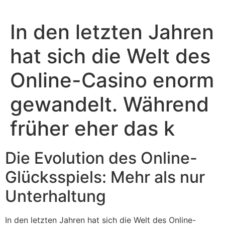
In den letzten Jahren
hat sich die Welt des
Online-Casino enorm
gewandelt. Während
früher eher das k
Die Evolution des Online-
Glücksspiels: Mehr als nur
Unterhaltung
In den letzten Jahren hat sich die Welt des Online-