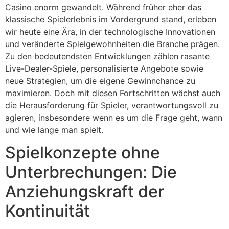
Casino enorm gewandelt. Während früher eher das
klassische Spielerlebnis im Vordergrund stand, erleben
wir heute eine Ära, in der technologische Innovationen
und veränderte Spielgewohnheiten die Branche prägen.
Zu den bedeutendsten Entwicklungen zählen rasante
Live-Dealer-Spiele, personalisierte Angebote sowie
neue Strategien, um die eigene Gewinnchance zu
maximieren. Doch mit diesen Fortschritten wächst auch
die Herausforderung für Spieler, verantwortungsvoll zu
agieren, insbesondere wenn es um die Frage geht, wann
und wie lange man spielt.
Spielkonzepte ohne
Unterbrechungen: Die
Anziehungskraft der
Kontinuität