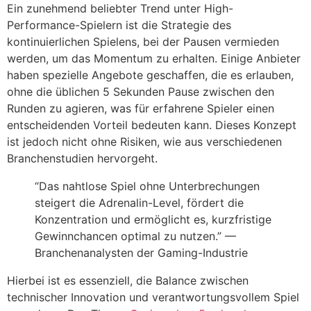
Ein zunehmend beliebter Trend unter High-
Performance-Spielern ist die Strategie des
kontinuierlichen Spielens, bei der Pausen vermieden
werden, um das Momentum zu erhalten. Einige Anbieter
haben spezielle Angebote geschaffen, die es erlauben,
ohne die üblichen
5 Sekunden Pause
zwischen den
Runden zu agieren, was für erfahrene Spieler einen
entscheidenden Vorteil bedeuten kann. Dieses Konzept
ist jedoch nicht ohne Risiken, wie aus verschiedenen
Branchenstudien hervorgeht.
“Das nahtlose Spiel ohne Unterbrechungen
steigert die Adrenalin-Level, fördert die
Konzentration und ermöglicht es, kurzfristige
Gewinnchancen optimal zu nutzen.” —
Branchenanalysten der Gaming-Industrie
Hierbei ist es essenziell, die Balance zwischen
technischer Innovation und verantwortungsvollem Spiel