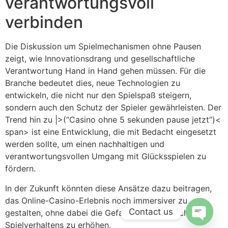
verantwortungsvoll
verbinden
Die Diskussion um Spielmechanismen ohne Pausen
zeigt, wie Innovationsdrang und gesellschaftliche
Verantwortung Hand in Hand gehen müssen. Für die
Branche bedeutet dies, neue Technologien zu
entwickeln, die nicht nur den Spielspaß steigern,
sondern auch den Schutz der Spieler gewährleisten. Der
Trend hin zu |>(“Casino ohne 5 sekunden pause jetzt”)<
span> ist eine Entwicklung, die mit Bedacht eingesetzt
werden sollte, um einen nachhaltigen und
verantwortungsvollen Umgang mit Glücksspielen zu
fördern.
In der Zukunft könnten diese Ansätze dazu beitragen,
das Online-Casino-Erlebnis noch immersiver zu
Contact us
gestalten, ohne dabei die Gefahr problematischen
Spielverhaltens zu erhöhen.