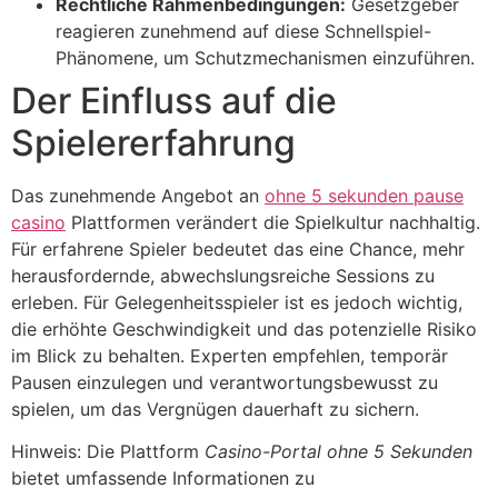
Rechtliche Rahmenbedingungen:
Gesetzgeber
reagieren zunehmend auf diese Schnellspiel-
Phänomene, um Schutzmechanismen einzuführen.
Der Einfluss auf die
Spielererfahrung
Das zunehmende Angebot an
ohne 5 sekunden pause
casino
Plattformen verändert die Spielkultur nachhaltig.
Für erfahrene Spieler bedeutet das eine Chance, mehr
herausfordernde, abwechslungsreiche Sessions zu
erleben. Für Gelegenheitsspieler ist es jedoch wichtig,
die erhöhte Geschwindigkeit und das potenzielle Risiko
im Blick zu behalten. Experten empfehlen, temporär
Pausen einzulegen und verantwortungsbewusst zu
spielen, um das Vergnügen dauerhaft zu sichern.
Hinweis: Die Plattform
Casino-Portal ohne 5 Sekunden
bietet umfassende Informationen zu