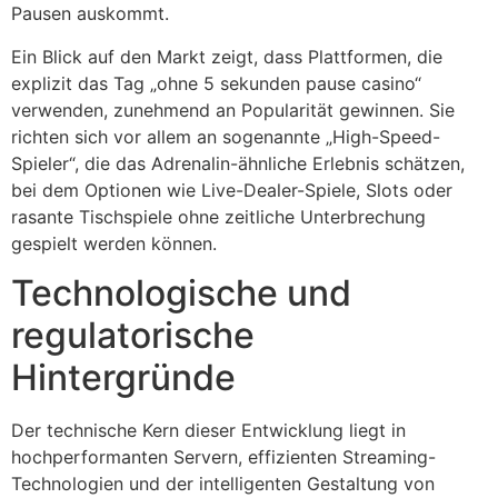
Pausen auskommt.
Ein Blick auf den Markt zeigt, dass Plattformen, die
explizit das Tag „ohne 5 sekunden pause casino“
verwenden, zunehmend an Popularität gewinnen. Sie
richten sich vor allem an sogenannte „High-Speed-
Spieler“, die das Adrenalin-ähnliche Erlebnis schätzen,
bei dem Optionen wie Live-Dealer-Spiele, Slots oder
rasante Tischspiele ohne zeitliche Unterbrechung
gespielt werden können.
Technologische und
regulatorische
Hintergründe
Der technische Kern dieser Entwicklung liegt in
hochperformanten Servern, effizienten Streaming-
Technologien und der intelligenten Gestaltung von