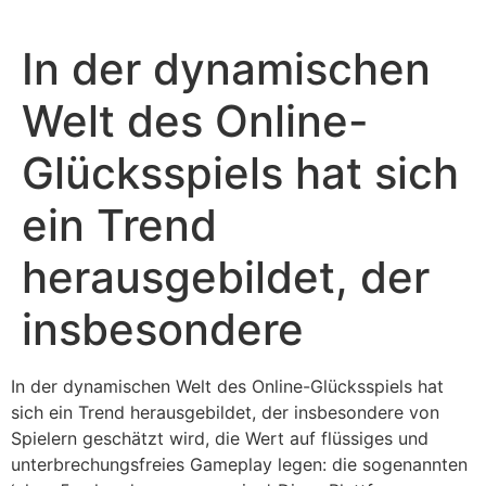
In der dynamischen
Welt des Online-
Glücksspiels hat sich
ein Trend
herausgebildet, der
insbesondere
In der dynamischen Welt des Online-Glücksspiels hat
sich ein Trend herausgebildet, der insbesondere von
Spielern geschätzt wird, die Wert auf flüssiges und
unterbrechungsfreies Gameplay legen: die sogenannten