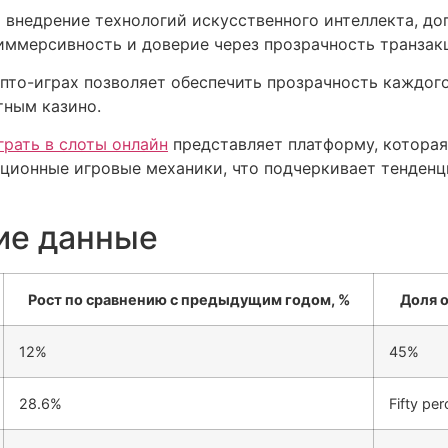
внедрение технологий искусственного интеллекта, до
иммерсивность и доверие через прозрачность транзак
пто-играх позволяет обеспечить прозрачность каждого 
тным казино.
грать в слоты онлайн
представляет платформу, которая
ационные игровые механики, что подчеркивает тенденц
ие данные
Рост по сравнению с предыдущим годом, %
Доля 
12%
45%
28.6%
Fifty per