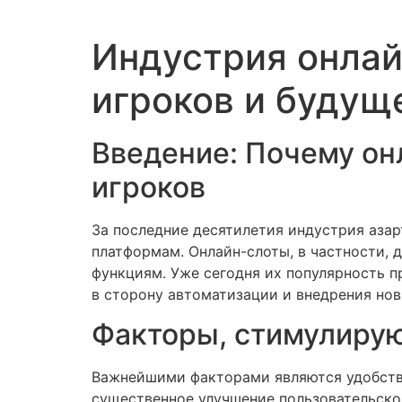
Индустрия онлай
игроков и будущ
Введение: Почему о
игроков
За последние десятилетия индустрия аза
платформам. Онлайн-слоты, в частности,
функциям. Уже сегодня их популярность п
в сторону автоматизации и внедрения нов
Факторы, стимулирую
Важнейшими факторами являются удобство
существенное улучшение пользовательског