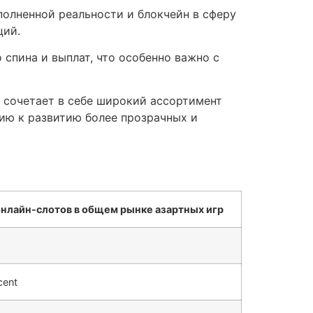
полненной реальности и блокчейн в сферу
ций.
спина и выплат, что особенно важно с
 сочетает в себе широкий ассортимент
ию к развитию более прозрачных и
онлайн-слотов в общем рынке азартных игр
cent