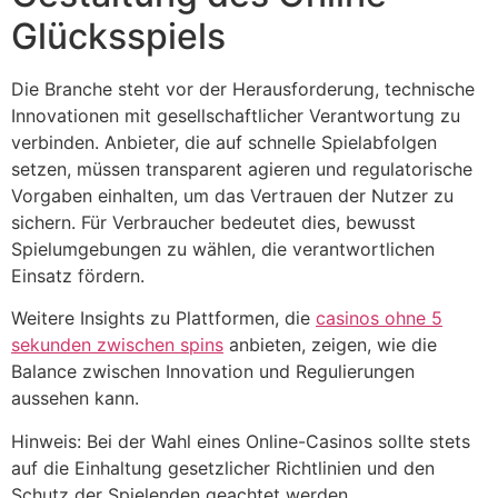
Glücksspiels
Die Branche steht vor der Herausforderung, technische
Innovationen mit gesellschaftlicher Verantwortung zu
verbinden. Anbieter, die auf schnelle Spielabfolgen
setzen, müssen transparent agieren und regulatorische
Vorgaben einhalten, um das Vertrauen der Nutzer zu
sichern. Für Verbraucher bedeutet dies, bewusst
Spielumgebungen zu wählen, die verantwortlichen
Einsatz fördern.
Weitere Insights zu Plattformen, die
casinos ohne 5
sekunden zwischen spins
anbieten, zeigen, wie die
Balance zwischen Innovation und Regulierungen
aussehen kann.
Hinweis: Bei der Wahl eines Online-Casinos sollte stets
auf die Einhaltung gesetzlicher Richtlinien und den
Schutz der Spielenden geachtet werden.