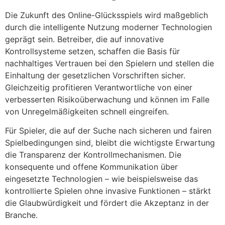
Die Zukunft des Online-Glücksspiels wird maßgeblich
durch die intelligente Nutzung moderner Technologien
geprägt sein. Betreiber, die auf innovative
Kontrollsysteme setzen, schaffen die Basis für
nachhaltiges Vertrauen bei den Spielern und stellen die
Einhaltung der gesetzlichen Vorschriften sicher.
Gleichzeitig profitieren Verantwortliche von einer
verbesserten Risikoüberwachung und können im Falle
von Unregelmäßigkeiten schnell eingreifen.
Für Spieler, die auf der Suche nach sicheren und fairen
Spielbedingungen sind, bleibt die wichtigste Erwartung
die Transparenz der Kontrollmechanismen. Die
konsequente und offene Kommunikation über
eingesetzte Technologien – wie beispielsweise das
kontrollierte Spielen ohne invasive Funktionen – stärkt
die Glaubwürdigkeit und fördert die Akzeptanz in der
Branche.