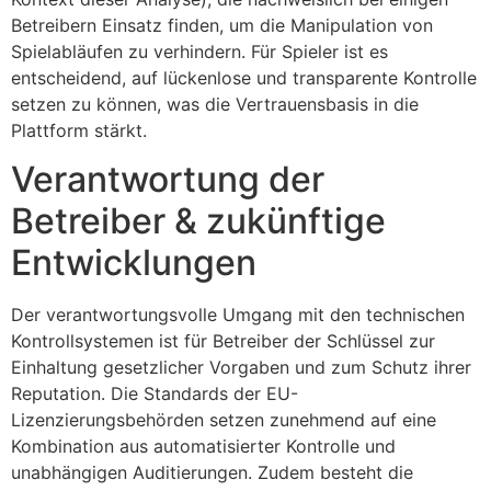
Betreibern Einsatz finden, um die Manipulation von
Spielabläufen zu verhindern. Für Spieler ist es
entscheidend, auf lückenlose und transparente Kontrolle
setzen zu können, was die Vertrauensbasis in die
Plattform stärkt.
Verantwortung der
Betreiber & zukünftige
Entwicklungen
Der verantwortungsvolle Umgang mit den technischen
Kontrollsystemen ist für Betreiber der Schlüssel zur
Einhaltung gesetzlicher Vorgaben und zum Schutz ihrer
Reputation. Die Standards der EU-
Lizenzierungsbehörden setzen zunehmend auf eine
Kombination aus automatisierter Kontrolle und
unabhängigen Auditierungen. Zudem besteht die