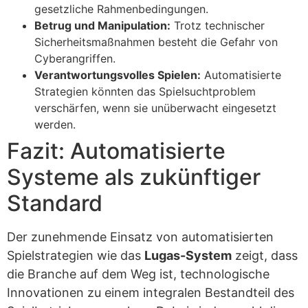
gesetzliche Rahmenbedingungen.
Betrug und Manipulation:
Trotz technischer
Sicherheitsmaßnahmen besteht die Gefahr von
Cyberangriffen.
Verantwortungsvolles Spielen:
Automatisierte
Strategien könnten das Spielsuchtproblem
verschärfen, wenn sie unüberwacht eingesetzt
werden.
Fazit: Automatisierte
Systeme als zukünftiger
Standard
Der zunehmende Einsatz von automatisierten
Spielstrategien wie das
Lugas-System
zeigt, dass
die Branche auf dem Weg ist, technologische
Innovationen zu einem integralen Bestandteil des