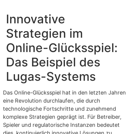
Innovative
Strategien im
Online-Glücksspiel:
Das Beispiel des
Lugas-Systems
Das Online-Glücksspiel hat in den letzten Jahren
eine Revolution durchlaufen, die durch
technologische Fortschritte und zunehmend
komplexe Strategien geprägt ist. Für Betreiber,
Spieler und regulatorische Instanzen bedeutet
dies, kontinuierlich innovative Lösungen zu