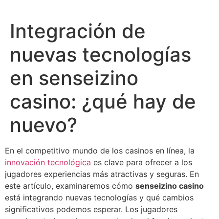
Integración de
nuevas tecnologías
en senseizino
casino: ¿qué hay de
nuevo?
En el competitivo mundo de los casinos en línea, la
innovación tecnológica
es clave para ofrecer a los
jugadores experiencias más atractivas y seguras. En
este artículo, examinaremos cómo
senseizino casino
está integrando nuevas tecnologías y qué cambios
significativos podemos esperar. Los jugadores