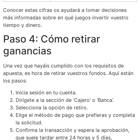
Conocer estas cifras os ayudará a tomar decisiones
más informadas sobre en qué juegos invertir vuestro
tiempo y dinero.
Paso 4: Cómo retirar
ganancias
Una vez que hayáis cumplido con los requisitos de
apuesta, es hora de retirar vuestros fondos. Aquí están
los pasos:
Inicia sesión en tu cuenta.
Dirígete a la sección de ‘Cajero’ o ‘Banca’.
Selecciona la opción de retiro.
Elige el método de pago que prefieras y completa
la solicitud.
Confirma la transacción y espera la aprobación,
que suele tardar entre 24 horas y 5 días,