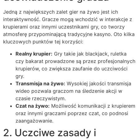
Jedną z największych zalet gier na żywo jest ich
interaktywność. Gracze mogą wchodzić w interakcje z
krupierami oraz innymi uczestnikami gry, co tworzy
atmosferę przypominającą tradycyjne kasyno. Oto kilka
kluczowych punktów tej korzyści:
Realny krupier:
Gry takie jak blackjack, ruletka
czy bakarat prowadzone są przez profesjonalnych
krupierów, co zwiększa zaufanie do uczciwości
gry.
Transmisja na żywo:
Wysokiej jakości transmisja
wideo pozwala graczom na śledzenie akcji w
czasie rzeczywistym.
Czat na żywo:
Możliwość komunikacji z krupierem
oraz innymi graczami poprzez czat, co podnosi
zaangażowanie.
2. Uczciwe zasady i