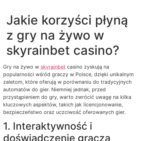
Jakie korzyści płyną
z gry na żywo w
skyrainbet casino?
Gry na żywo w
skyrainbet
casino zyskują na
popularności wśród graczy w Polsce, dzięki unikalnym
zaletom, które oferują w porównaniu do tradycyjnych
automatów do gier. Niemniej jednak, przed
przystąpieniem do gry, warto zwrócić uwagę na kilka
kluczowych aspektów, takich jak licencjonowanie,
bezpieczeństwo oraz uczciwość oferowanych gier.
1. Interaktywność i
doświadczenie gracza