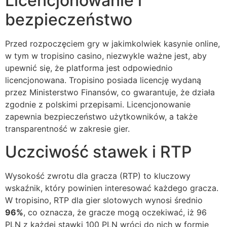
Licencjonowanie i
bezpieczeństwo
Przed rozpoczęciem gry w jakimkolwiek kasynie online,
w tym w tropisino casino, niezwykle ważne jest, aby
upewnić się, że platforma jest odpowiednio
licencjonowana. Tropisino posiada licencję wydaną
przez Ministerstwo Finansów, co gwarantuje, że działa
zgodnie z polskimi przepisami. Licencjonowanie
zapewnia bezpieczeństwo użytkowników, a także
transparentność w zakresie gier.
Uczciwość stawek i RTP
Wysokość zwrotu dla gracza (RTP) to kluczowy
wskaźnik, który powinien interesować każdego gracza.
W tropisino, RTP dla gier slotowych wynosi średnio
96%
, co oznacza, że gracze mogą oczekiwać, iż 96
PLN z każdej stawki 100 PLN wróci do nich w formie