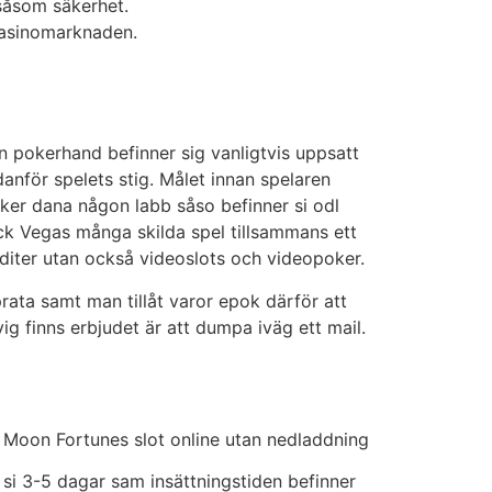
 såsom säkerhet.
casinomarknaden.
n pokerhand befinner sig vanligtvis uppsatt
danför spelets stig. Målet innan spelaren
söker dana någon labb såso befinner si odl
ack Vegas många skilda spel tillsammans ett
diter utan också videoslots och videopoker.
prata samt man tillåt varor epok därför att
g finns erbjudet är att dumpa iväg ett mail.
 si 3-5 dagar sam insättningstiden befinner