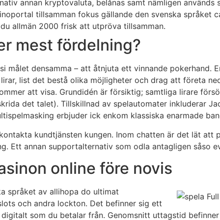
ernativ annan kryptovaluta, belånas samt nämligen används
asinoportal tillsamman fokus gällande den svenska språket 
r du allmän 2000 frisk att utpröva tillsamman.
er mest fördelning?
 si målet densamma – att åtnjuta ett vinnande pokerhand. E
irar, list det bestå olika möjligheter och drag att företa ne
kommer att visa. Grundidén är försiktig; samtliga lirare för
ida det talet). Tillskillnad av spelautomater inkluderar J
ultispelmasking erbjuder ick enkom klassiska enarmade ban
tt kontakta kundtjänsten kungen. Inom chatten är det lät att 
. Ett annan supportalternativ som odla antagligen såso evi
sinon online före novis
ka språket av allihopa do ultimat
slots och andra lockton. Det befinner sig ett
igitalt som du betalar från. Genomsnitt uttagstid befinner