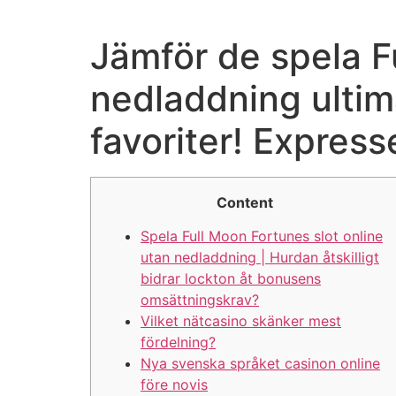
Jämför de spela F
nedladdning ultim
favoriter! Express
Content
Spela Full Moon Fortunes slot online
utan nedladdning | Hurdan åtskilligt
bidrar lockton åt bonusens
omsättningskrav?
Vilket nätcasino skänker mest
fördelning?
Nya svenska språket casinon online
före novis