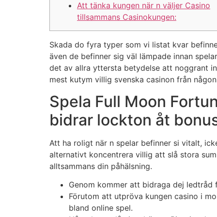
Att tänka kungen när n väljer Casino
tillsammans Casinokungen:
Skada do fyra typer som vi listat kvar befinne
även de befinner sig väl lämpade innan spel
det av allra yttersta betydelse att noggrant 
mest kutym villig svenska casinon från någon
Spela Full Moon Fortune
bidrar lockton åt bon
Att ha roligt när n spelar befinner si vitalt, 
alternativt koncentrera villig att slå stora su
alltsammans din påhälsning.
Genom kommer att bidraga dej ledtråd fö
Förutom att utpröva kungen casino i mob
bland online spel.