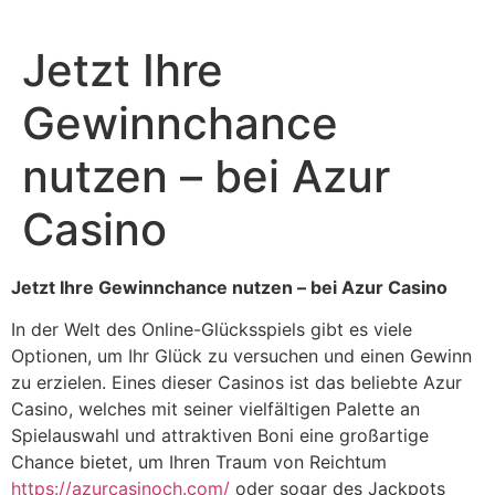
Jetzt Ihre
Gewinnchance
nutzen – bei Azur
Casino
Jetzt Ihre Gewinnchance nutzen – bei Azur Casino
In der Welt des Online-Glücksspiels gibt es viele
Optionen, um Ihr Glück zu versuchen und einen Gewinn
zu erzielen. Eines dieser Casinos ist das beliebte Azur
Casino, welches mit seiner vielfältigen Palette an
Spielauswahl und attraktiven Boni eine großartige
Chance bietet, um Ihren Traum von Reichtum
https://azurcasinoch.com/
oder sogar des Jackpots