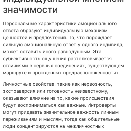
значимости
Персональные характеристики эмоционального
ответа образуют индивидуальную механизм
ценностей и предпочтений. То, что порождает
сильную эмоциональную ответ у одного индивида,
может оставить иного равнодушным. Эта
субъективность ощущения растолковывается
отличиями в нервных соединениях, существующем
маршруте и врожденных предрасположенностях.
Личностные свойства, такие как нервозность,
экстраверсия или готовность неизвестному,
оказывают влияние на то, какие происшествия
будут восприниматься как важные. Интроверты
могут придавать значительное важность личным
переживаниям и мыслям, тогда как общительные
люди концентрируются на межличностных