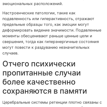
эмоциональных расположений.
Настроенческие патологии, такие как
подавленность или гиперактивность, отражают
предельные образцы того, как эмоции могут
деформировать видение значимости. Подавленные
моменты обесценивают раньше ценные цели и
свершения, тогда как гиперэнергичные состояния
могут повести к раздуванию незначительных
случаев.
Отчего психически
пропитанные случаи
более качественно
сохраняются в памяти
Церебральные системы ретенции плотно связаны с