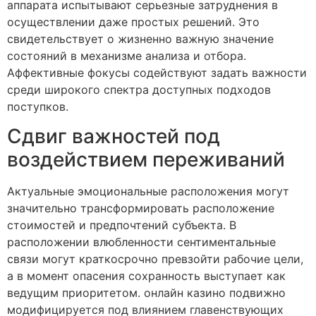
аппарата испытывают серьезные затруднения в
осуществлении даже простых решений. Это
свидетельствует о жизненно важную значение
состояний в механизме анализа и отбора.
Аффективные фокусы содействуют задать важности
среди широкого спектра доступных подходов
поступков.
Сдвиг важностей под
воздействием переживаний
Актуальные эмоциональные расположения могут
значительно трансформировать расположение
стоимостей и предпочтений субъекта. В
расположении влюбленности сентиментальные
связи могут краткосрочно превзойти рабочие цели,
а в момент опасения сохранность выступает как
ведущим приоритетом. онлайн казино подвижно
модифицируется под влиянием главенствующих