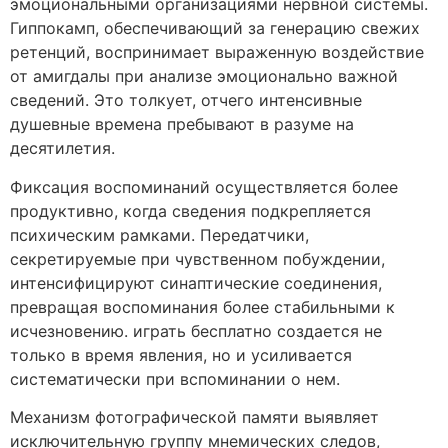
эмоциональными организациями нервной системы.
Гиппокамп, обеспечивающий за генерацию свежих
ретенций, воспринимает выраженную воздействие
от амигдалы при анализе эмоционально важной
сведений. Это толкует, отчего интенсивные
душевные времена пребывают в разуме на
десятилетия.
Фиксация воспоминаний осуществляется более
продуктивно, когда сведения подкрепляется
психическим рамками. Передатчики,
секретируемые при чувственном побуждении,
интенсифицируют синаптические соединения,
превращая воспоминания более стабильными к
исчезновению. играть бесплатно создается не
только в время явления, но и усиливается
систематически при вспоминании о нем.
Механизм фотографической памяти выявляет
исключительную группу мнемических следов,