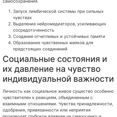
самосохранения.
Запуск лимбической системы при сильных
чувствах
Выделение нейромедиаторов, усиливающих
сосредоточенность
Создание отчетливых и устойчивых памяти
Образование чувственных маяков для
предстоящих соединений
Социальные состояния и
их давление на чувство
индивидуальной важности
Личность как социальное живое существо особенно
чувствителен к реакциям, объединенным с
взаимными отношениями. Чувства принадлежности,
одобрения, привязанности или неприятия
производят глубокое влияние на самооценку и