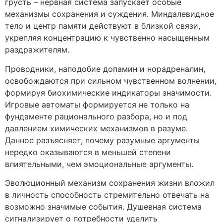
грусть – нервная система запускает особые
механизмы сохранения и суждения. Миндалевидное
тело и центр памяти действуют в близкой связи,
укрепляя концентрацию к чувственно насыщенным
раздражителям.
Проводники, наподобие допамин и норадреналин,
освобождаются при сильном чувственном волнении,
формируя биохимические индикаторы значимости.
Игровые автоматы формируется не только на
фундаменте рационального разбора, но и под
давлением химических механизмов в разуме.
Данное разъясняет, почему разумные аргументы
нередко оказываются в меньшей степени
влиятельными, чем эмоциональные аргументы.
Эволюционный механизм сохранения жизни вложил
в личность способность стремительно отвечать на
возможно значимые события. Душевная система
сигнализирует о потребности уделить