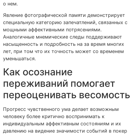
о нем.
Явление фотографической памяти демонстрирует
специальную категорию запечатлений, связанных с
мощными аффективными потрясениями.
Аналогичные мнемические следы поддерживают
насыщенность и подробность на за время многих
лет, при том что их точность может со временем
уменьшаться.
Как осознание
переживаний помогает
переоценивать весомость
Прогресс чувственного ума делает возможным
человеку более критично воспринимать к
индивидуальным аффективным состояниям и их
давлению на видение значимости событий в покер