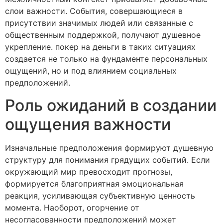
слои важности. События, совершающиеся в
присутствии значимых людей или связанные с
общественным поддержкой, получают душевное
укрепление. покер на деньги в таких ситуациях
создается не только на фундаменте персональных
ощущений, но и под влиянием социальных
предположений.
Роль ожиданий в создании
ощущения важности
Изначальные предположения формируют душевную
структуру для понимания грядущих событий. Если
окружающий мир превосходит прогнозы,
формируется благоприятная эмоциональная
реакция, усиливающая субъективную ценность
момента. Наоборот, огорчение от
несогласованности предположений может