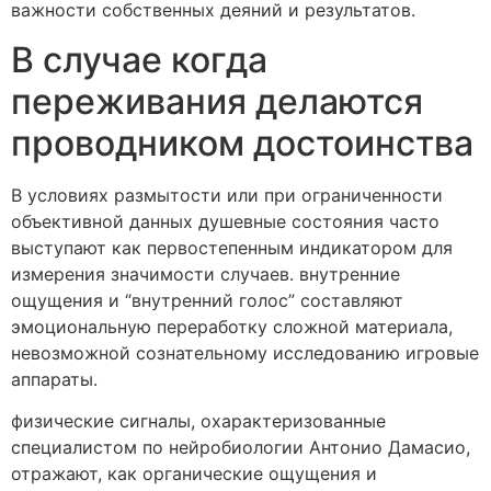
важности собственных деяний и результатов.
В случае когда
переживания делаются
проводником достоинства
В условиях размытости или при ограниченности
объективной данных душевные состояния часто
выступают как первостепенным индикатором для
измерения значимости случаев. внутренние
ощущения и “внутренний голос” составляют
эмоциональную переработку сложной материала,
невозможной сознательному исследованию игровые
аппараты.
физические сигналы, охарактеризованные
специалистом по нейробиологии Антонио Дамасио,
отражают, как органические ощущения и