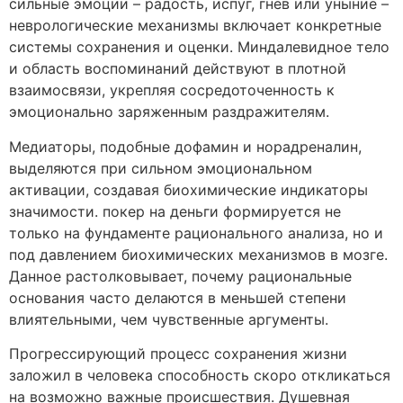
сильные эмоции – радость, испуг, гнев или уныние –
неврологические механизмы включает конкретные
системы сохранения и оценки. Миндалевидное тело
и область воспоминаний действуют в плотной
взаимосвязи, укрепляя сосредоточенность к
эмоционально заряженным раздражителям.
Медиаторы, подобные дофамин и норадреналин,
выделяются при сильном эмоциональном
активации, создавая биохимические индикаторы
значимости. покер на деньги формируется не
только на фундаменте рационального анализа, но и
под давлением биохимических механизмов в мозге.
Данное растолковывает, почему рациональные
основания часто делаются в меньшей степени
влиятельными, чем чувственные аргументы.
Прогрессирующий процесс сохранения жизни
заложил в человека способность скоро откликаться
на возможно важные происшествия. Душевная