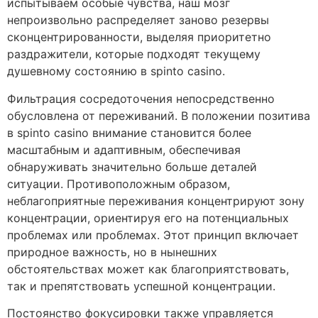
испытываем особые чувства, наш мозг
непроизвольно распределяет заново резервы
сконцентрированности, выделяя приоритетно
раздражители, которые подходят текущему
душевному состоянию в spinto casino.
Фильтрация сосредоточения непосредственно
обусловлена от переживаний. В положении позитива
в spinto casino внимание становится более
масштабным и адаптивным, обеспечивая
обнаруживать значительно больше деталей
ситуации. Противоположным образом,
неблагоприятные переживания концентрируют зону
концентрации, ориентируя его на потенциальных
проблемах или проблемах. Этот принцип включает
природное важность, но в нынешних
обстоятельствах может как благоприятствовать,
так и препятствовать успешной концентрации.
Постоянство фокусировки также управляется