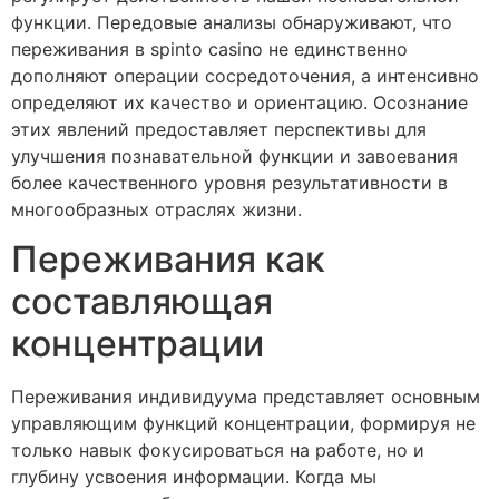
функции. Передовые анализы обнаруживают, что
переживания в spinto casino не единственно
дополняют операции сосредоточения, а интенсивно
определяют их качество и ориентацию. Осознание
этих явлений предоставляет перспективы для
улучшения познавательной функции и завоевания
более качественного уровня результативности в
многообразных отраслях жизни.
Переживания как
составляющая
концентрации
Переживания индивидуума представляет основным
управляющим функций концентрации, формируя не
только навык фокусироваться на работе, но и
глубину усвоения информации. Когда мы