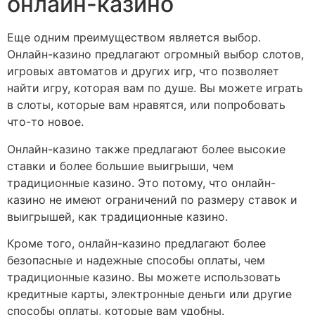
онлайн-казино
Еще одним преимуществом является выбор.
Онлайн-казино предлагают огромный выбор слотов,
игровых автоматов и других игр, что позволяет
найти игру, которая вам по душе. Вы можете играть
в слоты, которые вам нравятся, или попробовать
что-то новое.
Онлайн-казино также предлагают более высокие
ставки и более большие выигрыши, чем
традиционные казино. Это потому, что онлайн-
казино не имеют ограничений по размеру ставок и
выигрышей, как традиционные казино.
Кроме того, онлайн-казино предлагают более
безопасные и надежные способы оплаты, чем
традиционные казино. Вы можете использовать
кредитные карты, электронные деньги или другие
способы оплаты, которые вам удобны.