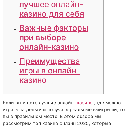
лучшее онлайн-
казино для себя
Важные факторы
при выборе
онлайн-казино
Преимущества
игры в онлайн-
казино
Если вы ищете лучшие онлайн-
казино
, где можно
играть на деньги и получать реальные выигрыши, то
вы в правильном месте. В этом обзоре мы
рассмотрим топ казино онлайн 2025, которые