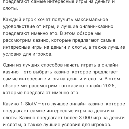
предлагают самые интересные игры на деньги и
слоты.
Каждый игрок хочет получить максимальное
удовольствие от игры, и лучшие онлайн-казино
предлагают именно это. В этом обзоре мы
рассмотрим казино, которые предлагают самые
интересные игры на деньги и слоты, а также лучшие
условия для игроков.
Один из лучших способов начать играть в онлайн-
казино – это выбрать казино, которое предлагает
самые интересные игры на деньги и слоты. В этом
обзоре мы рассмотрим топ казино онлайн 2025,
которые предлагают именно это.
Казино 1: SlotV – это лучшее онлайн-казино, которое
предлагает самые интересные игры на деньги и
слоты. Казино предлагает более 3 000 игр на деньги
и слоты, а также лучшие условия для игроков.