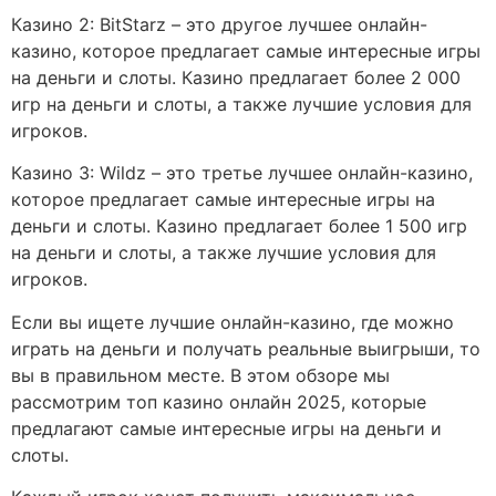
Казино 2: BitStarz – это другое лучшее онлайн-
казино, которое предлагает самые интересные игры
на деньги и слоты. Казино предлагает более 2 000
игр на деньги и слоты, а также лучшие условия для
игроков.
Казино 3: Wildz – это третье лучшее онлайн-казино,
которое предлагает самые интересные игры на
деньги и слоты. Казино предлагает более 1 500 игр
на деньги и слоты, а также лучшие условия для
игроков.
Если вы ищете лучшие онлайн-казино, где можно
играть на деньги и получать реальные выигрыши, то
вы в правильном месте. В этом обзоре мы
рассмотрим топ казино онлайн 2025, которые
предлагают самые интересные игры на деньги и
слоты.