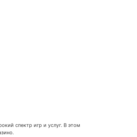
окий спектр игр и услуг. В этом
азино.