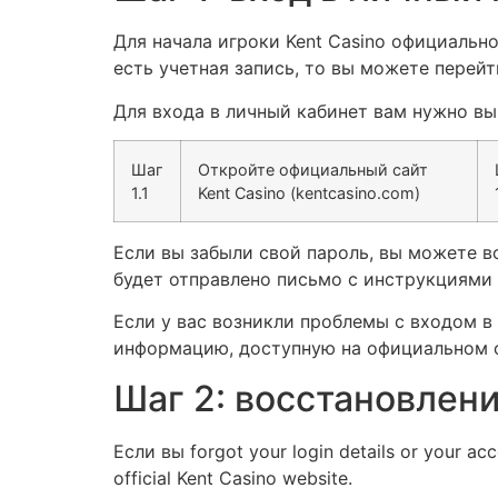
Для начала игроки Kent Casino официально
есть учетная запись, то вы можете перейти
Для входа в личный кабинет вам нужно в
Шаг
Откройте официальный сайт
1.1
Kent Casino (kentcasino.com)
Если вы забыли свой пароль, вы можете в
будет отправлено письмо с инструкциями
Если у вас возникли проблемы с входом в
информацию, доступную на официальном с
Шаг 2: восстановлени
Если вы forgot your login details or your ac
official Kent Casino website.