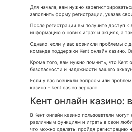
Для начала, вам нужно зарегистрироваться
заполнить форму регистрации, указав св
После регистрации вы получите доступ к 
информацию о новых играх и акциях, а т
Однако, если у вас возникли проблемы с 
команде поддержки Kent онлайн казино. О
Кроме того, вам нужно помнить, что Kent 
безопасности и надежности вашего аккаун
Если у вас возникли вопросы или проблем
казино – kent casino зеркало.
Кент онлайн казино: 
В Кент онлайн казино пользователи могут 
различным функциям и играть в свои люби
что можно сделать, пройдя регистрацию на 