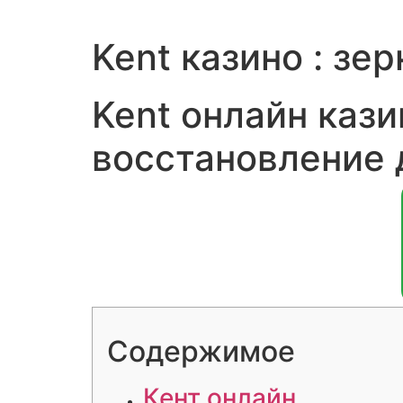
Kent казино : зе
Kent онлайн кази
восстановление 
Содержимое
Кент онлайн