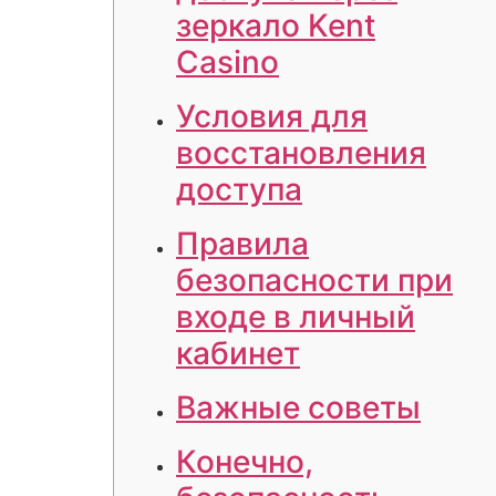
зеркало Kent
Casino
Условия для
восстановления
доступа
Правила
безопасности при
входе в личный
кабинет
Важные советы
Конечно,