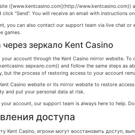
ebsite ([www.kentcasino.com](http://www.kentcasino.com)) an
 click “Send”. You will receive an email with instructions 
nt, you can also contact our support team via live chat or 
te games.
через зеркало Kent Casino
to your account through the Kent Casino mirror website. To d
entcasino зеркало.com)) and follow the same steps as abo
ity, but the process of restoring access to your account rem
 Kent Casino website or its mirror website to restore acces
 and put your personal data at risk.
your account, our support team is always here to help. Don’
овления доступа
ту Kent Casino, игроки могут восстановить доступ, вы