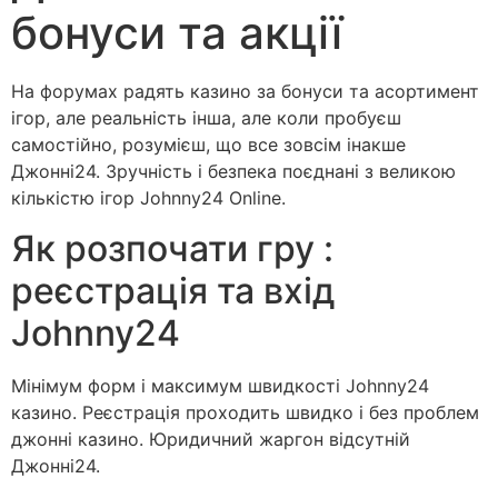
бонуси та акції
На форумах радять казино за бонуси та асортимент
ігор, але реальність інша, але коли пробуєш
самостійно, розумієш, що все зовсім інакше
Джонні24. Зручність і безпека поєднані з великою
кількістю ігор Johnny24 Online.
Як розпочати гру :
реєстрація та вхід
Johnny24
Мінімум форм і максимум швидкості Johnny24
казино. Реєстрація проходить швидко і без проблем
джонні казино
. Юридичний жаргон відсутній
Джонні24.