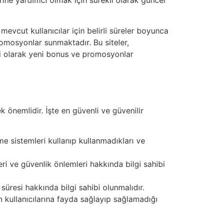
rine yardımcı olmak için sürekli olarak güncel
mevcut kullanıcılar için belirli süreler boyunca
romosyonlar sunmaktadır. Bu siteler,
kli olarak yeni bonus ve promosyonlar
 önemlidir. İşte en güvenli ve güvenilir
eme sistemleri kullanıp kullanmadıkları ve
leri ve güvenlik önlemleri hakkında bilgi sahibi
 süresi hakkında bilgi sahibi olunmalıdır.
 kullanıcılarına fayda sağlayıp sağlamadığı