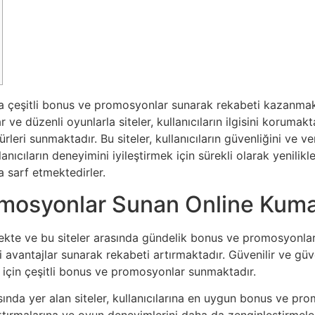
rına çeşitli bonus ve promosyonlar sunarak rekabeti kazanmakt
 ve düzenli oyunlarla siteler, kullanıcıların ilgisini korumakta
ürleri sunmaktadır. Bu siteler, kullanıcıların güvenliğini ve v
lanıcıların deneyimini iyileştirmek için sürekli olarak yenilik
a sarf etmektedirler.
mosyonlar Sunan Online Kumar
mekte ve bu siteler arasında gündelik bonus ve promosyonla
li avantajlar sunarak rekabeti artırmaktadır. Güvenilir ve güven
 için çeşitli bonus ve promosyonlar sunmaktadır.
asında yer alan siteler, kullanıcılarına en uygun bonus ve pr