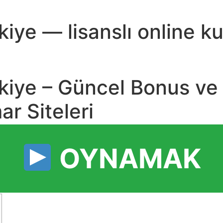
kiye — lisanslı online k
rkiye – Güncel Bonus v
r Siteleri
OYNAMAK