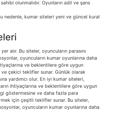
gi sahibi olunmalıdır. Oyunların adil ve şans
 Bu nedenle, kumar siteleri yeni ve güncel kural
leri
er alır. Bu siteler, oyuncuların parasını
mosyonlar, oyuncuların kumar oyunlarına daha
htiyaçlarına ve beklentilere göre uygun
i ve çekici teklifler sunar. Günlük olarak
a yardımcı olur. En iyi kumar siteleri,
ların ihtiyaçlarına ve beklentilere göre uygun
lgi göstermesine ve daha fazla para
k için çeşitli teklifler sunar. Bu siteler,
omosyonlar, oyuncuların kumar oyunlarına daha