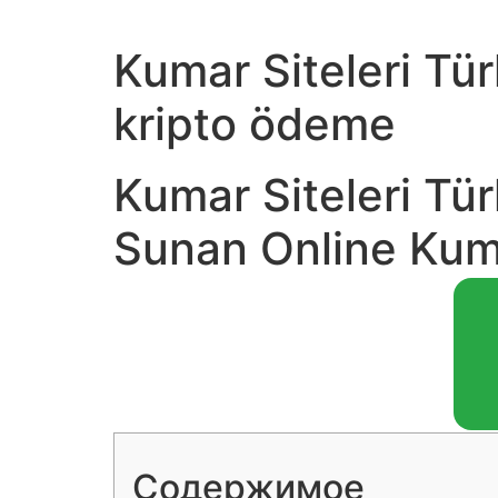
Kumar Siteleri Tür
kripto ödeme
Kumar Siteleri Tü
Sunan Online Kuma
Содержимое