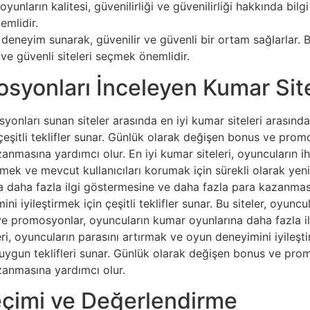
 oyunların kalitesi, güvenilirliği ve güvenilirliği hakkında bil
emlidir.
bir deneyim sunarak, güvenilir ve güvenli bir ortam sağlarlar.
ve güvenli siteleri seçmek önemlidir.
syonları İnceleyen Kumar Site
nları sunan siteler arasında en iyi kumar siteleri arasında y
 çeşitli teklifler sunar. Günlük olarak değişen bonus ve pro
anmasına yardımcı olur. En iyi kumar siteleri, oyuncuların i
 çekmek ve mevcut kullanıcıları korumak için sürekli olarak yen
a daha fazla ilgi göstermesine ve daha fazla para kazanmasın
i iyileştirmek için çeşitli teklifler sunar. Bu siteler, oyuncu
 ve promosyonlar, oyuncuların kumar oyunlarına daha fazla i
, oyuncuların parasını artırmak ve oyun deneyimini iyileştirme
e uygun teklifleri sunar. Günlük olarak değişen bonus ve pr
zanmasına yardımcı olur.
Seçimi ve Değerlendirme