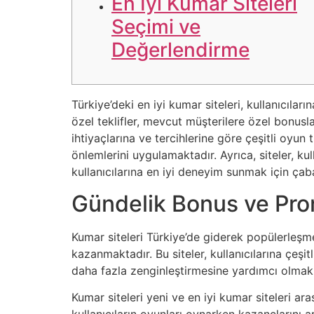
En İyi Kumar Siteleri
Seçimi ve
Değerlendirme
Türkiye’deki en iyi kumar siteleri, kullanıcıla
özel teklifler, mevcut müşterilere özel bonuslar
ihtiyaçlarına ve tercihlerine göre çeşitli oyun t
önlemlerini uygulamaktadır. Ayrıca, siteler, kul
kullanıcılarına en iyi deneyim sunmak için çab
Gündelik Bonus ve Pro
Kumar siteleri Türkiye’de giderek popülerleş
kazanmaktadır. Bu siteler, kullanıcılarına çeşit
daha fazla zenginleştirmesine yardımcı olmak
Kumar siteleri yeni ve en iyi kumar siteleri ar