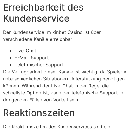
Erreichbarkeit des
Kundenservice
Der Kundenservice im kinbet Casino ist über
verschiedene Kanäle erreichbar:
Live-Chat
E-Mail-Support
Telefonischer Support
Die Verfügbarkeit dieser Kanäle ist wichtig, da Spieler in
unterschiedlichen Situationen Unterstützung benötigen
können. Während der Live-Chat in der Regel die
schnellste Option ist, kann der telefonische Support in
dringenden Fällen von Vorteil sein.
Reaktionszeiten
Die Reaktionszeiten des Kundenservices sind ein