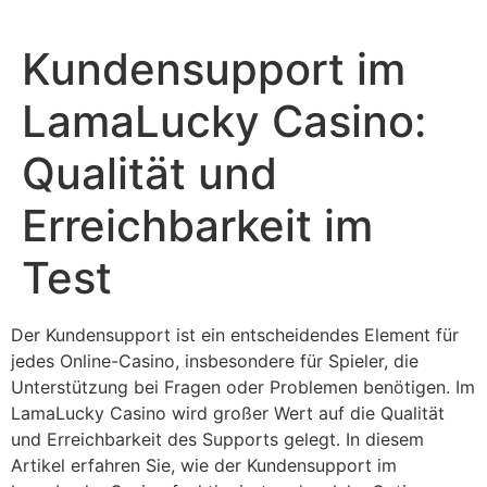
Kundensupport im
LamaLucky Casino:
Qualität und
Erreichbarkeit im
Test
Der Kundensupport ist ein entscheidendes Element für
jedes Online-Casino, insbesondere für Spieler, die
Unterstützung bei Fragen oder Problemen benötigen. Im
LamaLucky Casino wird großer Wert auf die Qualität
und Erreichbarkeit des Supports gelegt. In diesem
Artikel erfahren Sie, wie der Kundensupport im