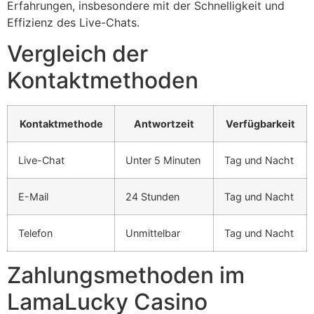
Erfahrungen, insbesondere mit der Schnelligkeit und
Effizienz des Live-Chats.
Vergleich der
Kontaktmethoden
Kontaktmethode
Antwortzeit
Verfügbarkeit
Live-Chat
Unter 5 Minuten
Tag und Nacht
E-Mail
24 Stunden
Tag und Nacht
Telefon
Unmittelbar
Tag und Nacht
Zahlungsmethoden im
LamaLucky Casino