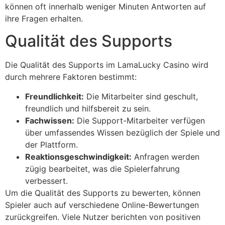
können oft innerhalb weniger Minuten Antworten auf
ihre Fragen erhalten.
Qualität des Supports
Die Qualität des Supports im LamaLucky Casino wird
durch mehrere Faktoren bestimmt:
Freundlichkeit:
Die Mitarbeiter sind geschult,
freundlich und hilfsbereit zu sein.
Fachwissen:
Die Support-Mitarbeiter verfügen
über umfassendes Wissen bezüglich der Spiele und
der Plattform.
Reaktionsgeschwindigkeit:
Anfragen werden
zügig bearbeitet, was die Spielerfahrung
verbessert.
Um die Qualität des Supports zu bewerten, können
Spieler auch auf verschiedene Online-Bewertungen
zurückgreifen. Viele Nutzer berichten von positiven