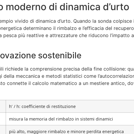
o moderno di dinamica d’urto
mpio vivido di dinamica d’urto. Quando la sonda colpisce il
energetica determinano il rimbalzo e l’efficacia del recupero. 
a pesca più reattive e attrezzature che riducono l’impatto a
novazione sostenibile
li richiede la comprensione precisa della fine collisione: q
i della meccanica e metodi statistici come l’autocorrelazione
sto connette il calcolo matematico a un mestiere antico, do
h’ / h: coefficiente di restituzione
misura la memoria del rimbalzo in sistemi dinamici
più alto, maggiore rimbalzo e minore perdita energetica