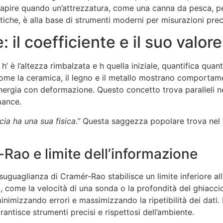
 capire quando un’attrezzatura, come una canna da pesca, pe
tiche, è alla base di strumenti moderni per misurazioni prec
: il coefficiente e il suo valore
ve h’ è l’altezza rimbalzata e h quella iniziale, quantifica 
li come la ceramica, il legno e il metallo mostrano comportame
nergia con deformazione. Questo concetto trova paralleli nel
mance.
cia ha una sua fisica.”
Questa saggezza popolare trova nel ca
Rao e limite dell’informazione
disuguaglianza di Cramér-Rao stabilisce un limite inferiore a
 come la velocità di una sonda o la profondità del ghiaccio.
nimizzando errori e massimizzando la ripetibilità dei dati. In
ntisce strumenti precisi e rispettosi dell’ambiente.