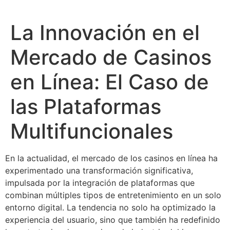
La Innovación en el
Mercado de Casinos
en Línea: El Caso de
las Plataformas
Multifuncionales
En la actualidad, el mercado de los casinos en línea ha
experimentado una transformación significativa,
impulsada por la integración de plataformas que
combinan múltiples tipos de entretenimiento en un solo
entorno digital. La tendencia no solo ha optimizado la
experiencia del usuario, sino que también ha redefinido