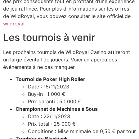
des prix conséquents tout en profitant d’une expérience
de jeu raffinée. Pour plus d’informations sur les offres
de WildRoyal, vous pouvez consulter le site officiel de
wildroyal
.
Les tournois à venir
Les prochains tournois de WildRoyal Casino attireront
un large éventail de joueurs. Voici un aperçu des
événements à ne pas manquer :
Tournoi de Poker High Roller
Date : 15/11/2023
Buy-in : 1 000 €
Prix garanti : 50 000 €
Championnat de Machines à Sous
Date : 22/11/2023
Prix total : 25 000 €
Conditions : Mise minimale de 0,50 € par tour
Trophée du Blackjack