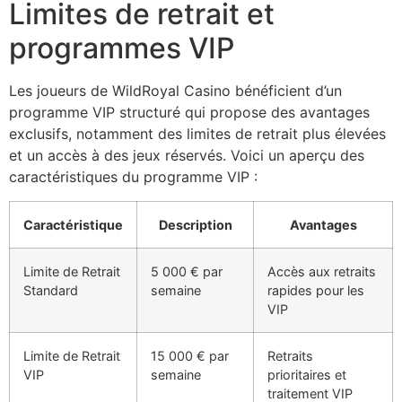
Limites de retrait et
programmes VIP
Les joueurs de WildRoyal Casino bénéficient d’un
programme VIP structuré qui propose des avantages
exclusifs, notamment des limites de retrait plus élevées
et un accès à des jeux réservés. Voici un aperçu des
caractéristiques du programme VIP :
Caractéristique
Description
Avantages
Limite de Retrait
5 000 € par
Accès aux retraits
Standard
semaine
rapides pour les
VIP
Limite de Retrait
15 000 € par
Retraits
VIP
semaine
prioritaires et
traitement VIP