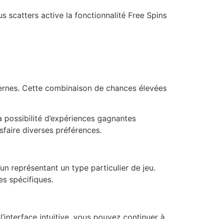
s scatters active la fonctionnalité Free Spins
odernes. Cette combinaison de chances élevées
la possibilité d’expériences gagnantes
sfaire diverses préférences.
n représentant un type particulier de jeu.
s spécifiques.
l’interface intuitive, vous pouvez continuer à