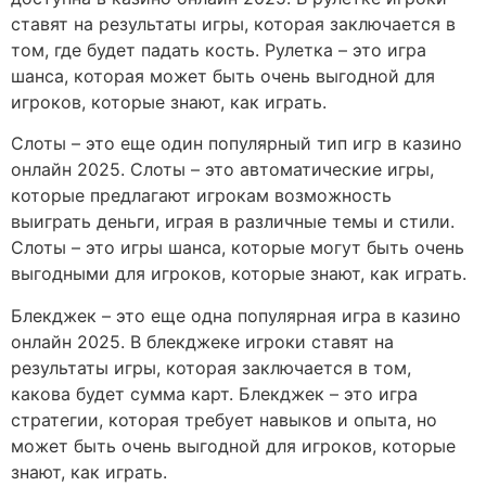
ставят на результаты игры, которая заключается в
том, где будет падать кость. Рулетка – это игра
шанса, которая может быть очень выгодной для
игроков, которые знают, как играть.
Слоты – это еще один популярный тип игр в казино
онлайн 2025. Слоты – это автоматические игры,
которые предлагают игрокам возможность
выиграть деньги, играя в различные темы и стили.
Слоты – это игры шанса, которые могут быть очень
выгодными для игроков, которые знают, как играть.
Блекджек – это еще одна популярная игра в казино
онлайн 2025. В блекджеке игроки ставят на
результаты игры, которая заключается в том,
какова будет сумма карт. Блекджек – это игра
стратегии, которая требует навыков и опыта, но
может быть очень выгодной для игроков, которые
знают, как играть.