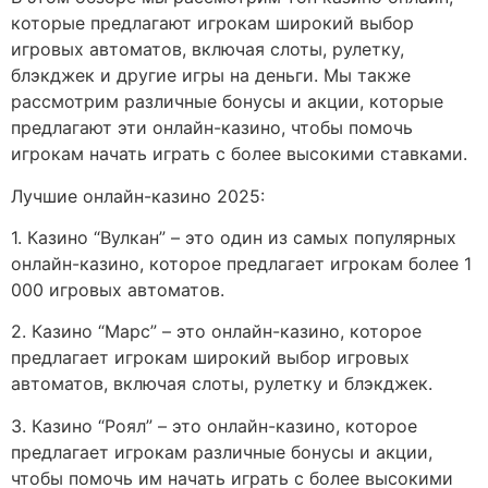
которые предлагают игрокам широкий выбор
игровых автоматов, включая слоты, рулетку,
блэкджек и другие игры на деньги. Мы также
рассмотрим различные бонусы и акции, которые
предлагают эти онлайн-казино, чтобы помочь
игрокам начать играть с более высокими ставками.
Лучшие онлайн-казино 2025:
1. Казино “Вулкан” – это один из самых популярных
онлайн-казино, которое предлагает игрокам более 1
000 игровых автоматов.
2. Казино “Марс” – это онлайн-казино, которое
предлагает игрокам широкий выбор игровых
автоматов, включая слоты, рулетку и блэкджек.
3. Казино “Роял” – это онлайн-казино, которое
предлагает игрокам различные бонусы и акции,
чтобы помочь им начать играть с более высокими