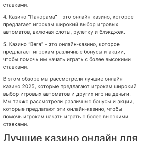
ставками.
4. Казино “Панорама” – это онлайн-казино, которое
предлагает игрокам широкий выбор игровых
автоматов, включая слоты, рулетку и блэкджек.
5. Казино “Вега” – это онлайн-казино, которое
предлагает игрокам различные бонусы и акции,
чтобы помочь им начать играть с более высокими
ставками.
В этом обзоре мы рассмотрели лучшие онлайн-
казино 2025, которые предлагают игрокам широкий
выбор игровых автоматов и других игр на деньги.
Мы также рассмотрели различные бонусы и акции,
которые предлагают эти онлайн-казино, чтобы
помочь игрокам начать играть с более высокими
ставками.
Лучшие казино онлайн для