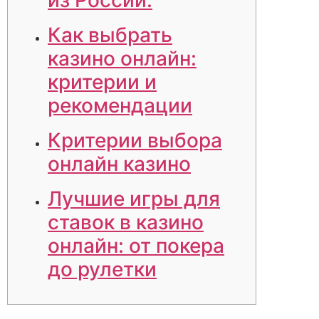
из России:
Как выбрать
казино онлайн:
критерии и
рекомендации
Критерии выбора
онлайн казино
Лучшие игры для
ставок в казино
онлайн: от покера
до рулетки