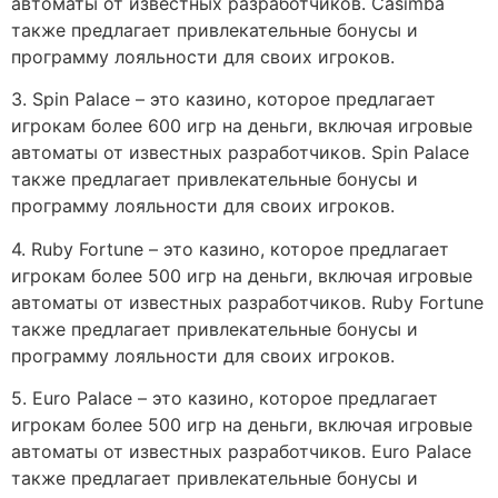
автоматы от известных разработчиков. Casimba
также предлагает привлекательные бонусы и
программу лояльности для своих игроков.
3. Spin Palace – это казино, которое предлагает
игрокам более 600 игр на деньги, включая игровые
автоматы от известных разработчиков. Spin Palace
также предлагает привлекательные бонусы и
программу лояльности для своих игроков.
4. Ruby Fortune – это казино, которое предлагает
игрокам более 500 игр на деньги, включая игровые
автоматы от известных разработчиков. Ruby Fortune
также предлагает привлекательные бонусы и
программу лояльности для своих игроков.
5. Euro Palace – это казино, которое предлагает
игрокам более 500 игр на деньги, включая игровые
автоматы от известных разработчиков. Euro Palace
также предлагает привлекательные бонусы и