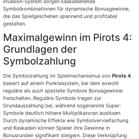
Invasion-System sorgen kaskadierende
Symbolkombinationen für dynamische Bonusgewinne,
die das Spielgeschehen spannend und profitabel
gestalten.
Maximalgewinn im Pirots 4:
Grundlagen der
Symbolzahlung
Die Symbolzahlung im Spielmechanismus von
Pirots 4
basiert auf einem Punktesystem, bei dem sowohl
reguläre als auch spezielle Symbole Bonusgewinne
freischalten. Reguläre Symbole tragen zur
Grundauszahlung bei, während sogenannte Super-
Symbole deutlich höhere Multiplikatoren auslösen.
Durch dynamische Effekte wie Symbolvervielfachung
und Kaskaden können Spieler ihre Gewinne in
Bonusrunden signifikant steigern. Diese Verknüpfung