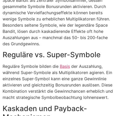
Space Bandit als zentraler Symbolsammler, dessen
gesammelte Symbole Bonusrunden aktivieren. Durch
dynamische Vervielfachungseffekte können bereits
wenige Symbole zu erheblichen Multiplikatoren führen.
Besonders seltene Symbole, wie der legendäre Space
Bandit, lösen durch kaskadierende Effekte oft hohe
Auszahlungen aus – manchmal das 50- bis 200-fache
des Grundgewinns.
Reguläre vs. Super-Symbole
Reguläre Symbole bilden die
Basis
der Auszahlung,
während Super-Symbole als Multiplikatoren agieren. Ein
einzelnes Super-Symbol kann eine ganze Gewinnlinie
aktivieren und gleichzeitig Bonusrunden auslösen. Diese
Kombination verstärkt die Gewinnchancen erheblich und
macht strategische Symbolbeobachtung lohnenswert.
Kaskaden und Payback-