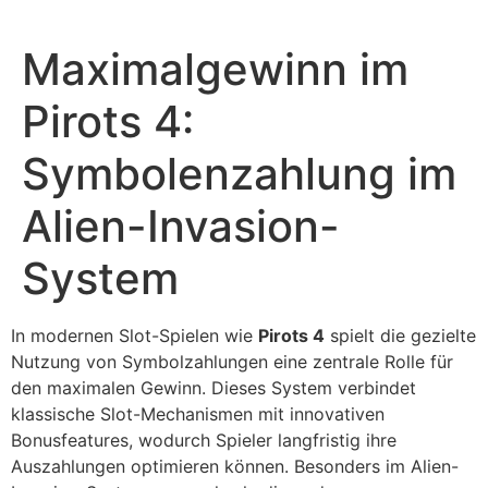
Maximalgewinn im
Pirots 4:
Symbolenzahlung im
Alien-Invasion-
System
In modernen Slot-Spielen wie
Pirots 4
spielt die gezielte
Nutzung von Symbolzahlungen eine zentrale Rolle für
den maximalen Gewinn. Dieses System verbindet
klassische Slot-Mechanismen mit innovativen
Bonusfeatures, wodurch Spieler langfristig ihre
Auszahlungen optimieren können. Besonders im Alien-