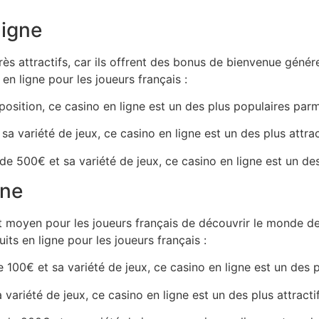
ligne
s attractifs, car ils offrent des bonus de bienvenue génére
n ligne pour les joueurs français :
position, ce casino en ligne est un des plus populaires par
 variété de jeux, ce casino en ligne est un des plus attract
de 500€ et sa variété de jeux, ce casino en ligne est un de
gne
nt moyen pour les joueurs français de découvrir le monde de
its en ligne pour les joueurs français :
100€ et sa variété de jeux, ce casino en ligne est un des p
ariété de jeux, ce casino en ligne est un des plus attractif