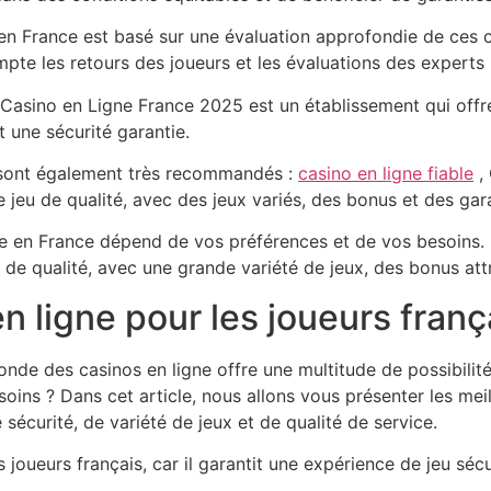
en France est basé sur une évaluation approfondie de ces cri
te les retours des joueurs et les évaluations des experts 
ur Casino en Ligne France 2025 est un établissement qui off
t une sécurité garantie.
s sont également très recommandés :
casino en ligne fiable
, 
 jeu de qualité, avec des jeux variés, des bonus et des gara
igne en France dépend de vos préférences et de vos besoin
de qualité, avec une grande variété de jeux, des bonus attr
n ligne pour les joueurs franç
monde des casinos en ligne offre une multitude de possibili
esoins ? Dans cet article, nous allons vous présenter les mei
 sécurité, de variété de jeux et de qualité de service.
es joueurs français, car il garantit une expérience de jeu sé