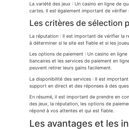
La variété des jeux : Un casino en ligne de q
cartes. Il est également important de vérifier
Les critères de sélection 
La réputation : Il est important de vérifier l
à déterminer si le site est fiable et si les jou
Les options de paiement : Un casino en ligne d
bancaires et les services de paiement en ligne
peuvent retirer leurs gains facilement.
La disponibilité des services : Il est importan
support en direct et des réponses à des ques
En résumé, il est important de prendre en compt
des jeux, la réputation, les options de paieme
répond à vos attentes et qui est fiable.
Les avantages et les i