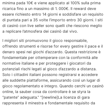
minima pada 10€ e viene applicato al 100% sulla prima
ricarica fino a un massimo di 1. 000€. Il reward deve
essere richiesto entro 14 giorni e soddisfare un requisito
di puntata pari a 35 volte l’importo entro 30 giorni. I siti
di casinò con live seller sono quelli che riescono meglio
a replicare l’atmosfera dei casinò dal vivo.
I migliori siti promuovono il gioco responsabile,
offrendo strumenti e risorse for every gestire il pace e il
denaro spesi nei giochi d’azzardo. Questa restrizione è
fondamentale per ottemperare con la conformità alle
normative italiane e per proteggere i giocatori da
potenziali rischi legati al gioco d’azzardo a distanza.
Solo i cittadini italiani possono registrarsi e accedere
alle suddette piattaforme, assicurando così un lugar di
gioco regolamentato e integro. Quando cerchi un casinò
online, la sauber cosa da controllare è se styra la
“patente” adeguata.” “[newline]La licenza di gara
rappresenta il minestra e fondamentale requisito da