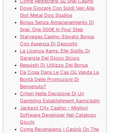
Come Registrarsi Su Snai Casino
Dove Giocare Con Soldi Veri Alle
Slot Metal Dog Studios
Bonus Senza Almacenamiento Di
Snai: One 000€ In Four Step
Starvegas Casino: Elevato Bonus
Con Assenza Di Deposito
La Licenza Aams: Elle Sigillo Di
Garanzia Del Gioco Sicuro
Requisiti Di Utilizzo Del Bonus
Da Cosa Dans Le Cas Où Valuta La
Bontà Delle Promozioni Di
Benvenuto?
Criteri Nella Decisione Di Un
Gambling Establishment Aams/adm
Jackpot City Casino – Migliori
Software Developer Nel Catalogo
Giochi
Come Recensiamo I Casinò On The