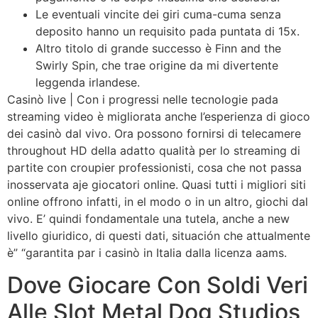
Le eventuali vincite dei giri cuma-cuma senza
deposito hanno un requisito pada puntata di 15x.
Altro titolo di grande successo è Finn and the
Swirly Spin, che trae origine da mi divertente
leggenda irlandese.
Casinò live | Con i progressi nelle tecnologie pada
streaming video è migliorata anche l’esperienza di gioco
dei casinò dal vivo. Ora possono fornirsi di telecamere
throughout HD della adatto qualità per lo streaming di
partite con croupier professionisti, cosa che not passa
inosservata aje giocatori online. Quasi tutti i migliori siti
online offrono infatti, in el modo o in un altro, giochi dal
vivo. E’ quindi fondamentale una tutela, anche a new
livello giuridico, di questi dati, situación che attualmente
è” “garantita par i casinò in Italia dalla licenza aams.
Dove Giocare Con Soldi Veri
Alle Slot Metal Dog Studios