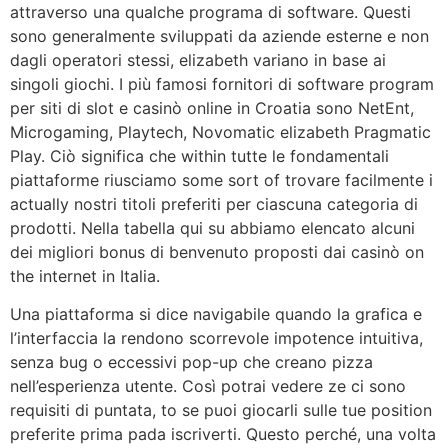
attraverso una qualche programa di software. Questi
sono generalmente sviluppati da aziende esterne e non
dagli operatori stessi, elizabeth variano in base ai
singoli giochi. I più famosi fornitori di software program
per siti di slot e casinò online in Croatia sono NetEnt,
Microgaming, Playtech, Novomatic elizabeth Pragmatic
Play. Ciò significa che within tutte le fondamentali
piattaforme riusciamo some sort of trovare facilmente i
actually nostri titoli preferiti per ciascuna categoria di
prodotti. Nella tabella qui su abbiamo elencato alcuni
dei migliori bonus di benvenuto proposti dai casinò on
the internet in Italia.
Una piattaforma si dice navigabile quando la grafica e
l’interfaccia la rendono scorrevole impotence intuitiva,
senza bug o eccessivi pop-up che creano pizza
nell’esperienza utente. Così potrai vedere ze ci sono
requisiti di puntata, to se puoi giocarli sulle tue position
preferite prima pada iscriverti. Questo perché, una volta