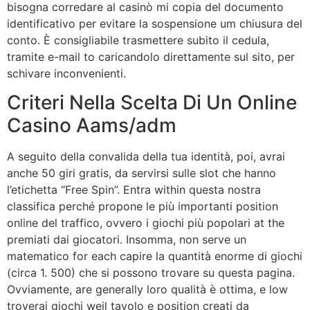
bisogna corredare al casinò mi copia del documento
identificativo per evitare la sospensione um chiusura del
conto. È consigliabile trasmettere subito il cedula,
tramite e-mail to caricandolo direttamente sul sito, per
schivare inconvenienti.
Criteri Nella Scelta Di Un Online
Casino Aams/adm
A seguito della convalida della tua identità, poi, avrai
anche 50 giri gratis, da servirsi sulle slot che hanno
l’etichetta “Free Spin”. Entra within questa nostra
classifica perché propone le più importanti position
online del traffico, ovvero i giochi più popolari at the
premiati dai giocatori. Insomma, non serve un
matematico for each capire la quantità enorme di giochi
(circa 1. 500) che si possono trovare su questa pagina.
Ovviamente, are generally loro qualità è ottima, e low
troverai giochi weil tavolo e position creati da