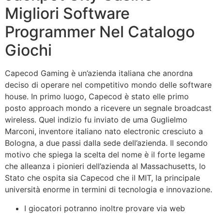
Migliori Software
Programmer Nel Catalogo
Giochi
Capecod Gaming è un’azienda italiana che anordna
deciso di operare nel competitivo mondo delle software
house. In primo luogo, Capecod è stato elle primo
posto approach mondo a ricevere un segnale broadcast
wireless. Quel indizio fu inviato de uma Guglielmo
Marconi, inventore italiano nato electronic cresciuto a
Bologna, a due passi dalla sede dell’azienda. Il secondo
motivo che spiega la scelta del nome è il forte legame
che alleanza i pionieri dell’azienda al Massachusetts, lo
Stato che ospita sia Capecod che il MIT, la principale
università enorme in termini di tecnologia e innovazione.
I giocatori potranno inoltre provare via web