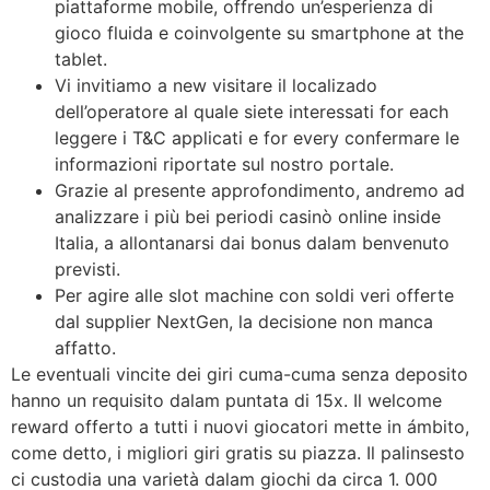
piattaforme mobile, offrendo un’esperienza di
gioco fluida e coinvolgente su smartphone at the
tablet.
Vi invitiamo a new visitare il localizado
dell’operatore al quale siete interessati for each
leggere i T&C applicati e for every confermare le
informazioni riportate sul nostro portale.
Grazie al presente approfondimento, andremo ad
analizzare i più bei periodi casinò online inside
Italia, a allontanarsi dai bonus dalam benvenuto
previsti.
Per agire alle slot machine con soldi veri offerte
dal supplier NextGen, la decisione non manca
affatto.
Le eventuali vincite dei giri cuma-cuma senza deposito
hanno un requisito dalam puntata di 15x. Il welcome
reward offerto a tutti i nuovi giocatori mette in ámbito,
come detto, i migliori giri gratis su piazza. Il palinsesto
ci custodia una varietà dalam giochi da circa 1. 000