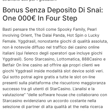
Bonus Senza Deposito Di Snai:
One 000€ In Four Step
Basti pensare the titoli come Spooky Family, Pearl
involving Orient, The Dalai Panda, Hot Spin o Lucky
Female. Yggdrasil, nonostante giochi di qualità assoluta,
non è notevole diffuso nel traffico dei casino online
italiani (qui l’elenco degli operatori que incluye giochi
Yggdrasil). Sono Starcasino, Lottomatica, 888Casino e
Betfair On line casino ad offrire aje propri clienti we
giochi Yggdrasil inside modalità slot device soldi veri.
Qui sotto potrai agire gratis a tutte le slot on-line
presenti sulla piattaforma che riscuotono maggioranza
successo tra gli utenti di StarCasino. L’analisi e la
valutazione” “delle software house che collaborano con
Starcasino evidenziano un accordo costante nella
selezione di partner di alta qualità at the nella ricerca