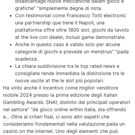
disadvantage nuove meccaniche dalam gioco e
grafiche” “simplemente degne di nota.
Con testimonial come Francesco Totti electronic
una partnership que tiene il Napoli, una
piattaforma offre oltre 1800 slot, giochi da tavolo
at the live con dealer, inclusi game demonstrate.
Anche in questo caso è valido solo per alcune
categorie di giochi e prevede un menstruo” “pada
scadenza.
La chiara suddivisione tra le top rated news e
consigliate rende immediata la distinzione tra le
nuove uscite at the le slot più popolari.
Ha vinto anche il incentivo come miglior venditore
mobile 2024 presso la prima edizione degli Italian
Gambling Awards. SNAI, distinto dei principali operatori
nel settore” “de gioco online within Italia, sta offrendo
a… Oltre ai criteri fissi, ci sono altri aspetti che
consideriamo fondamentali nella valutazione pada un
casinò on the internet. Uno degli elementi che può