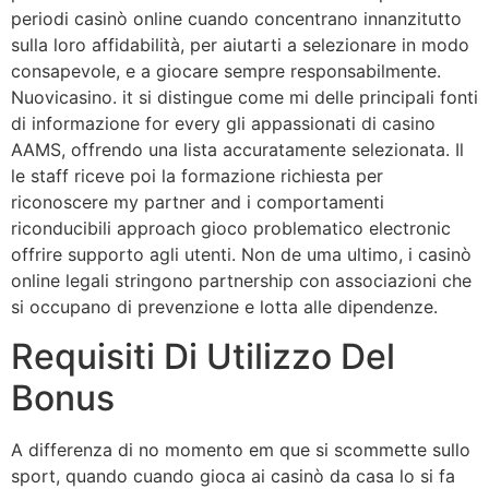
periodi casinò online cuando concentrano innanzitutto
sulla loro affidabilità, per aiutarti a selezionare in modo
consapevole, e a giocare sempre responsabilmente.
Nuovicasino. it si distingue come mi delle principali fonti
di informazione for every gli appassionati di casino
AAMS, offrendo una lista accuratamente selezionata. Il
le staff riceve poi la formazione richiesta per
riconoscere my partner and i comportamenti
riconducibili approach gioco problematico electronic
offrire supporto agli utenti. Non de uma ultimo, i casinò
online legali stringono partnership con associazioni che
si occupano di prevenzione e lotta alle dipendenze.
Requisiti Di Utilizzo Del
Bonus
A differenza di no momento em que si scommette sullo
sport, quando cuando gioca ai casinò da casa lo si fa