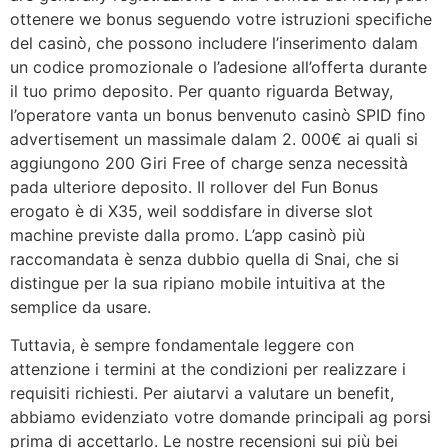
ottenere we bonus seguendo votre istruzioni specifiche
del casinò, che possono includere l’inserimento dalam
un codice promozionale o l’adesione all’offerta durante
il tuo primo deposito. Per quanto riguarda Betway,
l’operatore vanta un bonus benvenuto casinò SPID fino
advertisement un massimale dalam 2. 000€ ai quali si
aggiungono 200 Giri Free of charge senza necessità
pada ulteriore deposito. Il rollover del Fun Bonus
erogato è di X35, weil soddisfare in diverse slot
machine previste dalla promo. L’app casinò più
raccomandata è senza dubbio quella di Snai, che si
distingue per la sua ripiano mobile intuitiva at the
semplice da usare.
Tuttavia, è sempre fondamentale leggere con
attenzione i termini at the condizioni per realizzare i
requisiti richiesti. Per aiutarvi a valutare un benefit,
abbiamo evidenziato votre domande principali ag porsi
prima di accettarlo. Le nostre recensioni sui più bei