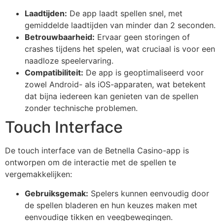
Laadtijden:
De app laadt spellen snel, met
gemiddelde laadtijden van minder dan 2 seconden.
Betrouwbaarheid:
Ervaar geen storingen of
crashes tijdens het spelen, wat cruciaal is voor een
naadloze speelervaring.
Compatibiliteit:
De app is geoptimaliseerd voor
zowel Android- als iOS-apparaten, wat betekent
dat bijna iedereen kan genieten van de spellen
zonder technische problemen.
Touch Interface
De touch interface van de Betnella Casino-app is
ontworpen om de interactie met de spellen te
vergemakkelijken:
Gebruiksgemak:
Spelers kunnen eenvoudig door
de spellen bladeren en hun keuzes maken met
eenvoudige tikken en veegbewegingen.