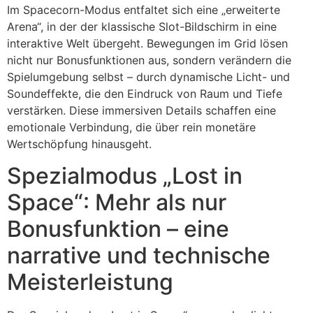
Im Spacecorn-Modus entfaltet sich eine „erweiterte
Arena“, in der der klassische Slot-Bildschirm in eine
interaktive Welt übergeht. Bewegungen im Grid lösen
nicht nur Bonusfunktionen aus, sondern verändern die
Spielumgebung selbst – durch dynamische Licht- und
Soundeffekte, die den Eindruck von Raum und Tiefe
verstärken. Diese immersiven Details schaffen eine
emotionale Verbindung, die über rein monetäre
Wertschöpfung hinausgeht.
Spezialmodus „Lost in
Space“: Mehr als nur
Bonusfunktion – eine
narrative und technische
Meisterleistung