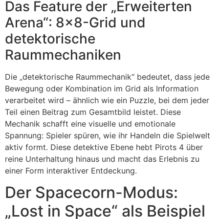
Das Feature der „Erweiterten
Arena“: 8×8-Grid und
detektorische
Raummechaniken
Die „detektorische Raummechanik“ bedeutet, dass jede
Bewegung oder Kombination im Grid als Information
verarbeitet wird – ähnlich wie ein Puzzle, bei dem jeder
Teil einen Beitrag zum Gesamtbild leistet. Diese
Mechanik schafft eine visuelle und emotionale
Spannung: Spieler spüren, wie ihr Handeln die Spielwelt
aktiv formt. Diese detektive Ebene hebt Pirots 4 über
reine Unterhaltung hinaus und macht das Erlebnis zu
einer Form interaktiver Entdeckung.
Der Spacecorn-Modus:
„Lost in Space“ als Beispiel