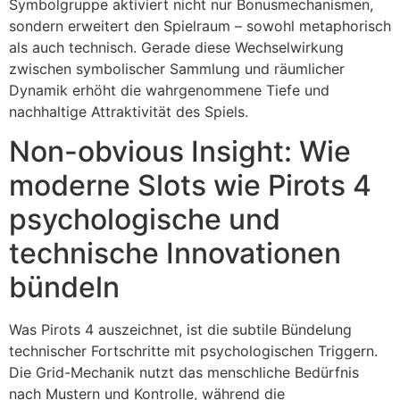
Symbolgruppe aktiviert nicht nur Bonusmechanismen,
sondern erweitert den Spielraum – sowohl metaphorisch
als auch technisch. Gerade diese Wechselwirkung
zwischen symbolischer Sammlung und räumlicher
Dynamik erhöht die wahrgenommene Tiefe und
nachhaltige Attraktivität des Spiels.
Non-obvious Insight: Wie
moderne Slots wie Pirots 4
psychologische und
technische Innovationen
bündeln
Was Pirots 4 auszeichnet, ist die subtile Bündelung
technischer Fortschritte mit psychologischen Triggern.
Die Grid-Mechanik nutzt das menschliche Bedürfnis
nach Mustern und Kontrolle, während die