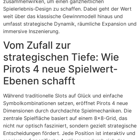
zusammenwirken, um einen ganzheitlichen
Spielerlebnis-Design zu schaffen. Dabei geht der Wert
weit über das klassische Gewinnmodell hinaus und
umfasst strategische Dynamik, räumliche Expansion und
immersive Inszenierung.
Vom Zufall zur
strategischen Tiefe: Wie
Pirots 4 neue Spielwert-
Ebenen schafft
Während traditionelle Slots auf Glück und einfache
Symbolkombinationen setzen, eröffnet Pirots 4 neue
Dimensionen durch durchdachte Spielmechaniken. Die
zentrale Spielfläche basiert auf einem 8×8-Grid, das
nicht nur optisch fasziniert, sondern gezielt strategische
Entscheidungen fördert. Jede Position ist interaktiv und