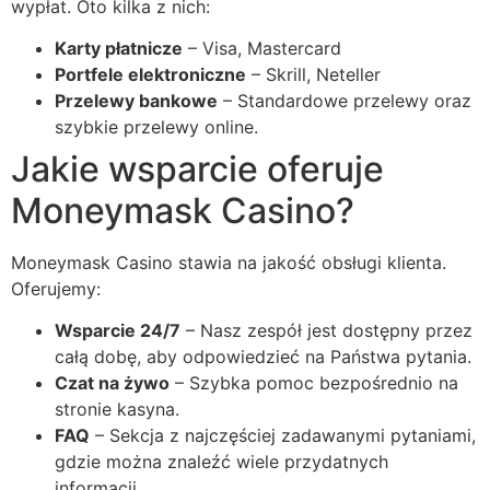
wypłat. Oto kilka z nich:
Karty płatnicze
– Visa, Mastercard
Portfele elektroniczne
– Skrill, Neteller
Przelewy bankowe
– Standardowe przelewy oraz
szybkie przelewy online.
Jakie wsparcie oferuje
Moneymask Casino?
Moneymask Casino stawia na jakość obsługi klienta.
Oferujemy:
Wsparcie 24/7
– Nasz zespół jest dostępny przez
całą dobę, aby odpowiedzieć na Państwa pytania.
Czat na żywo
– Szybka pomoc bezpośrednio na
stronie kasyna.
FAQ
– Sekcja z najczęściej zadawanymi pytaniami,
gdzie można znaleźć wiele przydatnych
informacji.