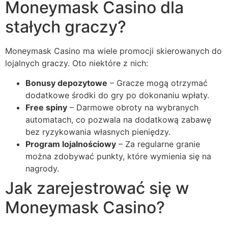
Moneymask Casino dla
stałych graczy?
Moneymask Casino ma wiele promocji skierowanych do
lojalnych graczy. Oto niektóre z nich:
Bonusy depozytowe
– Gracze mogą otrzymać
dodatkowe środki do gry po dokonaniu wpłaty.
Free spiny
– Darmowe obroty na wybranych
automatach, co pozwala na dodatkową zabawę
bez ryzykowania własnych pieniędzy.
Program lojalnościowy
– Za regularne granie
można zdobywać punkty, które wymienia się na
nagrody.
Jak zarejestrować się w
Moneymask Casino?