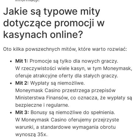
Jakie są typowe mity
dotyczące promocji w
kasynach online?
Oto kilka powszechnych mitów, które warto rozwiać:
Mit 1:
Promocje są tylko dla nowych graczy.
W rzeczywistości wiele kasyn, w tym Moneymask,
oferuje atrakcyjne oferty dla stałych graczy.
Mit 2:
Wypłaty są niemożliwe.
Moneymask Casino przestrzega przepisów
Ministerstwa Finansów, co oznacza, że wypłaty są
bezpieczne i regularne.
Mit 3:
Bonusy są niemożliwe do spełnienia.
W Moneymask Casino oferujemy przejrzyste
warunki, a standardowe wymagania obrotu
wynoszą 35x.