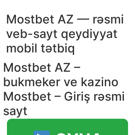
Mostbet AZ — rəsmi
veb-sayt qeydiyyat
mobil tətbiq
Mostbet AZ –
bukmeker ve kazino
Mostbet – Giriş rəsmi
sayt