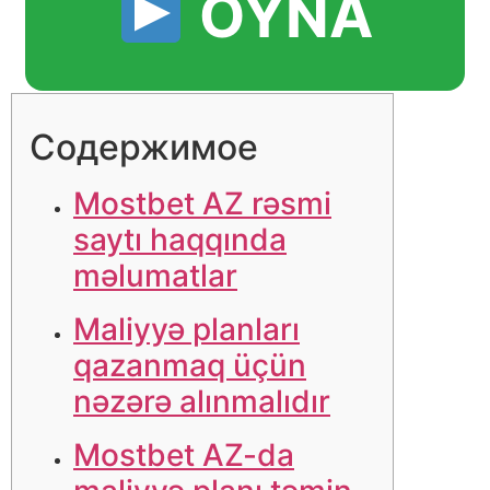
OYNA
Содержимое
Mostbet AZ rəsmi
saytı haqqında
məlumatlar
Maliyyə planları
qazanmaq üçün
nəzərə alınmalıdır
Mostbet AZ-da