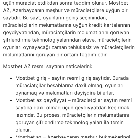
üçün müraciət etdikdən sonra təqdim olunur. Mostbet
AZ, Azerbaycanın məşhur və müraciətçilərə uyğun bir
saytıdır. Bu sayt, oyunların geniş seçimindən,
müraciətçilərin məlumatlarına uyğun kredit kartalarının
qeydiyyatından, müraciətçilərin məlumatlarını qoruyan
şifrləndirmə təkhnologiyalarından əlavə, müraciətçilərin
oyunları oynayacağı zaman təhlükəsiz və müraciətçilərin
məlumatlarını qoruyan bir ortam təqdim edir.
Mostbet AZ rəsmi saytının nəticələrini:
Mostbet giriş – saytın rəsmi giriş saytıdır. Burada
müraciətçilər hesablarına daxil olmaq, oyunları
oynamaq və məlumatları dəyişdirə bilərlər.
Mostbet az qeydiyyat – müraciətçilər saytın rəsmi
saytına daxil olmaq üçün qeydiyyatdan keçirmək
lazımdır. Bu proses, müraciətçilərin məlumatlarını
qoruyan şifrləndirmə təkhnologiyaları ilə təmin
olunur.
Mostbet.az – Azerbaycanın məşhur bukmekeringi