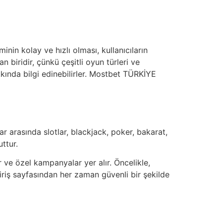
nin kolay ve hızlı olması, kullanıcıların
biridir, çünkü çeşitli oyun türleri ve
kında bilgi edinebilirler. Mostbet TÜRKİYE
 arasında slotlar, blackjack, poker, bakarat,
ttur.
r ve özel kampanyalar yer alır. Öncelikle,
riş sayfasından her zaman güvenli bir şekilde