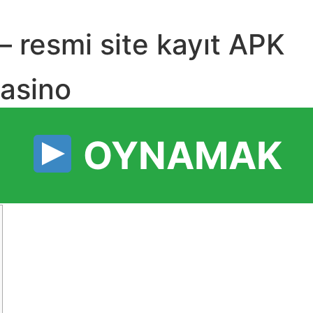
 resmi site kayıt APK
casino
OYNAMAK