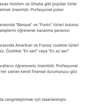
 Texas Hold’em ve Omaha gibi popüler türler
t etmek önemlidir. Profesyonel poker
arasında “Banque” ve “Punto” türleri bulunur.
atejilerini öğrenerek kazanma şansınızı
arasında Amerikan ve Fransız roulette türleri
iz. Özellikle “En seri” veya “En az seri”
urallarını öğrenmeniz önemlidir. Profesyonel
ak, her zaman kendi finansal durumunuzu göz
a zenginleştirmek için tasarlanmıştır.