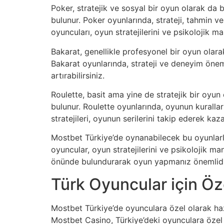
Poker, stratejik ve sosyal bir oyun olarak da
bulunur. Poker oyunlarında, strateji, tahmin v
oyuncuları, oyun stratejilerini ve psikolojik m
Bakarat, genellikle profesyonel bir oyun olara
Bakarat oyunlarında, strateji ve deneyim öneml
artırabilirsiniz.
Roulette, basit ama yine de stratejik bir oyun
bulunur. Roulette oyunlarında, oyunun kuralların
stratejileri, oyunun serilerini takip ederek kaza
Mostbet Türkiye’de oynanabilecek bu oyunlarla,
oyuncular, oyun stratejilerini ve psikolojik 
önünde bulundurarak oyun yapmanız önemlidi
Türk Oyuncular için Öz
Mostbet Türkiye’de oyunculara özel olarak hazı
Mostbet Casino, Türkiye’deki oyunculara özel