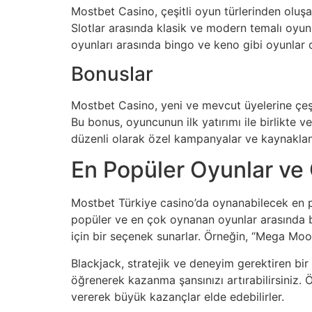
Mostbet Casino, çeşitli oyun türlerinden oluşan
Slotlar arasında klasik ve modern temalı oyunl
oyunları arasında bingo ve keno gibi oyunlar 
Bonuslar
Mostbet Casino, yeni ve mevcut üyelerine çeşi
Bu bonus, oyuncunun ilk yatırımı ile birlikte v
düzenli olarak özel kampanyalar ve kaynaklanan
En Popüler Oyunlar ve 
Mostbet Türkiye casino’da oynanabilecek en pop
popüler ve en çok oynanan oyunlar arasında bu
için bir seçenek sunarlar. Örneğin, “Mega Moo
Blackjack, stratejik ve deneyim gerektiren bir
öğrenerek kazanma şansınızı artırabilirsiniz. Ö
vererek büyük kazançlar elde edebilirler.