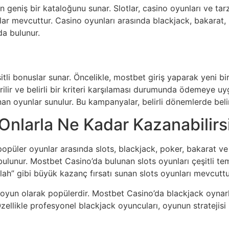
 geniş bir kataloğunu sunar. Slotlar, casino oyunları ve tarz
ar mevcuttur. Casino oyunları arasında blackjack, bakarat, r
da bulunur.
tli bonuslar sunar. Öncelikle, mostbet giriş yaparak yeni bi
erilir ve belirli bir kriteri karşılaması durumunda ödemeye uy
 oyunlar sunulur. Bu kampanyalar, belirli dönemlerde belirli
Onlarla Ne Kadar Kazanabilirs
üler oyunlar arasında slots, blackjack, poker, bakarat ve ro
lunur. Mostbet Casino’da bulunan slots oyunları çeşitli tema
lah” gibi büyük kazanç fırsatı sunan slots oyunları mevcuttu
 oyun olarak popülerdir. Mostbet Casino’da blackjack oynarke
zellikle profesyonel blackjack oyuncuları, oyunun stratejisi 