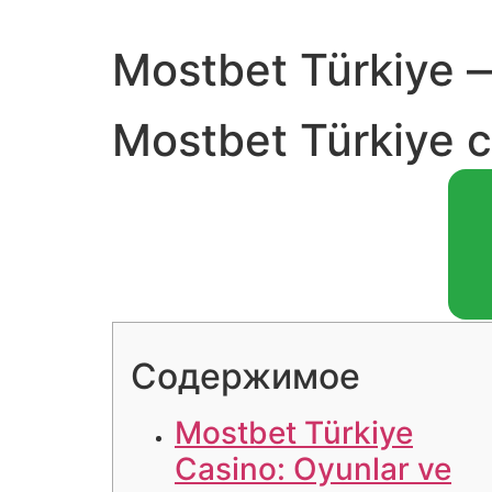
Mostbet Türkiye —
Mostbet Türkiye 
Содержимое
Mostbet Türkiye
Casino: Oyunlar ve