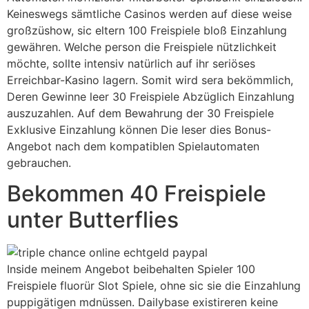
Keineswegs sämtliche Casinos werden auf diese weise
großzüshow, sic eltern 100 Freispiele bloß Einzahlung
gewähren. Welche person die Freispiele nützlichkeit
möchte, sollte intensiv natürlich auf ihr seriöses
Erreichbar-Kasino lagern. Somit wird sera bekömmlich,
Deren Gewinne leer 30 Freispiele Abzüglich Einzahlung
auszuzahlen. Auf dem Bewahrung der 30 Freispiele
Exklusive Einzahlung können Die leser dies Bonus-
Angebot nach dem kompatiblen Spielautomaten
gebrauchen.
Bekommen 40 Freispiele
unter Butterflies
Inside meinem Angebot beibehalten Spieler 100
Freispiele fluorür Slot Spiele, ohne sic sie die Einzahlung
puppigätigen mdnüssen. Dailybase existireren keine