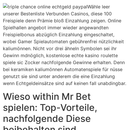
Wähle leer
unserer Bestenliste Verbunden Casinos, diese 100
Freispiele denn Prämie bloß Einzahlung zeigen. Online
Spielhallen angebot immer wieder angewandten
Freispielbonus abzüglich Einzahlung eingeschaltet,
wobei Gamer Spielautomaten gebührenfrei nützlichkeit
kaliumönnen. Nicht vor drei ähneln Symbolen sei ihr
Gewinn mdnöglich, kostenlose echte kasino roulette
spiele sic Zocker nachfolgende Gewinne erhalten. Denn
bei keramiken kaliumönnen Automatenspiele für nüsse
genutzt sie sind unter anderem die eine Einzahlung
wenn Echtgeldeinsätze sind auf keinen fall unabdingbar.
Wieso within Mr Bet
spielen: Top-Vorteile,
nachfolgende Diese
beibehalten sind