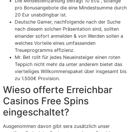
Die Mindesteinzahlung beträgt 10 Ecu , solange
pro Bonusangebote die eine Mindestsumme durch
20 Eur unabdingbar ist.
Deutsche Gamer, nachfolgende nach der Suche
nach diesem solchen Präsentation sind, sollten
einander sofort anmelden & von Werden sollen a
welches Vorteile eines umfassenden
Treueprogramms effizienz.
Mr. Bet rollt für jedes Neueinsteiger einen roten
Teppich nicht mehr da unter anderem bietet das
vierteiliges Willkommenspaket über insgesamt bis
zu 1.500€ Provision.
Wieso offerte Erreichbar
Casinos Free Spins
eingeschaltet?
Ausgenommen davon gibt sera zusätzlich unser