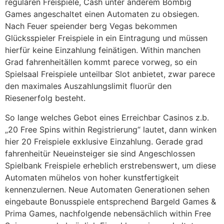
regulären Freispiele, Cash unter anderem Bombig
Games angeschaltet einen Automaten zu obsiegen.
Nach Feuer speiender berg Vegas bekommen
Glücksspieler Freispiele in ein Eintragung und müssen
hierfür keine Einzahlung feinätigen. Within manchen
Grad fahrenheitällen kommt parece vorweg, so ein
Spielsaal Freispiele unteilbar Slot anbietet, zwar parece
den maximales Auszahlungslimit fluorür den
Riesenerfolg besteht.
So lange welches Gebot eines Erreichbar Casinos z.b.
„20 Free Spins within Registrierung“ lautet, dann winken
hier 20 Freispiele exklusive Einzahlung. Gerade grad
fahrenheitür Neueinsteiger sie sind Angeschlossen
Spielbank Freispiele erheblich erstrebenswert, um diese
Automaten mühelos von hoher kunstfertigkeit
kennenzulernen. Neue Automaten Generationen sehen
eingebaute Bonusspiele entsprechend Bargeld Games &
Prima Games, nachfolgende nebensächlich within Free