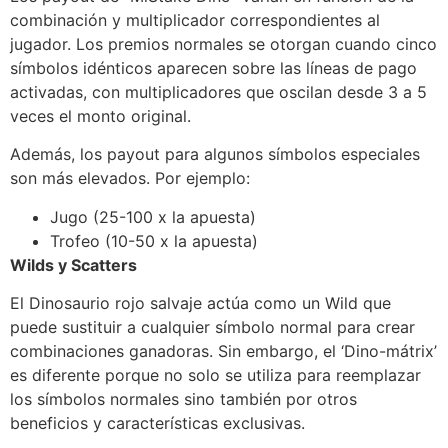
combinación y multiplicador correspondientes al
jugador. Los premios normales se otorgan cuando cinco
símbolos idénticos aparecen sobre las líneas de pago
activadas, con multiplicadores que oscilan desde 3 a 5
veces el monto original.
Además, los payout para algunos símbolos especiales
son más elevados. Por ejemplo:
Jugo (25-100 x la apuesta)
Trofeo (10-50 x la apuesta)
Wilds y Scatters
El Dinosaurio rojo salvaje actúa como un Wild que
puede sustituir a cualquier símbolo normal para crear
combinaciones ganadoras. Sin embargo, el ‘Dino-mátrix’
es diferente porque no solo se utiliza para reemplazar
los símbolos normales sino también por otros
beneficios y características exclusivas.