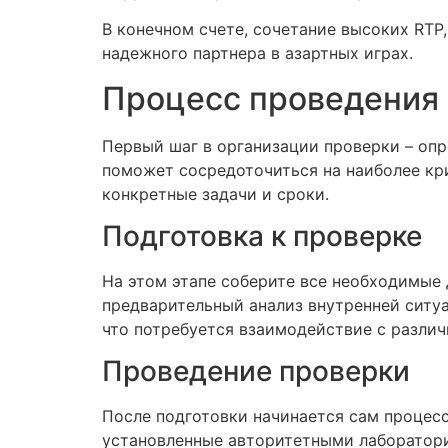
В конечном счете, сочетание высоких RTP
надежного партнера в азартных играх.
Процесс проведения 
Первый шаг в организации проверки – опр
поможет сосредоточиться на наиболее кри
конкретные задачи и сроки.
Подготовка к проверке
На этом этапе соберите все необходимые 
предварительный анализ внутренней ситуа
что потребуется взаимодействие с разли
Проведение проверки
После подготовки начинается сам процесс
установленные авторитетными лаборатор