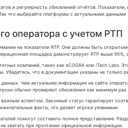
атов и регулярность обновлений отчётов. Показатели
Так что выбирайте платформы с актуальными данными 
го оператора с учетом РТП
имание на показатели RTP. Они должны быть открытым
перационная площадка демонстрирует RTP выше 95%, э
тетных компаний, таких как eCOGRA или iTech Labs. Э
. Убедитесь, что в документации указаны не только ре
 данных. Чем актуальнее информация на сайте операто
гроки обычно проверяют обновления как минимум раз 
 важным аспектом. Законный статус гарантирует соотв
ежелательные факты, что делает игрока уязвимым.
ателей помогут составить полное представление. Раз
 не хватать при прочтении официальной информации.