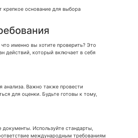
т крепкое основание для выбора
требования
 что именно вы хотите проверить? Это
ан действий, который включает в себя
я анализа. Важно также провести
ься для оценки. Будьте готовы к тому,
е документы. Используйте стандарты,
соответствие международным требованиям