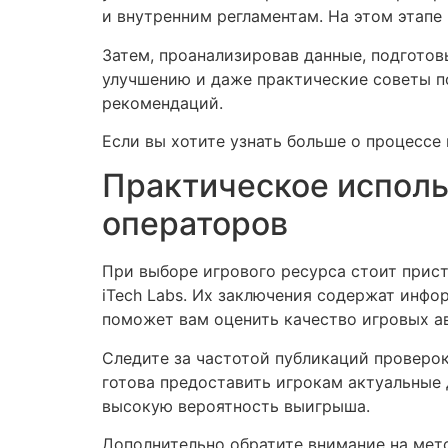
и внутренним регламентам. На этом этапе
Затем, проанализировав данные, подготов
улучшению и даже практические советы п
рекомендаций.
Если вы хотите узнать больше о процессе
Практическое исполь
операторов
При выборе игрового ресурса стоит прис
iTech Labs. Их заключения содержат инфор
поможет вам оценить качество игровых ав
Следите за частотой публикаций проверок
готова предоставить игрокам актуальные 
высокую вероятность выигрыша.
Дополнительно обратите внимание на мет