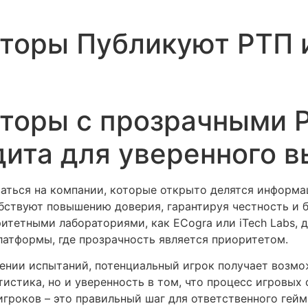
торы Публикуют РТП и
торы с прозрачными 
дита для уверенного 
аться на компании, которые открыто делятся информац
бствуют повышению доверия, гарантируя честность и б
итетными лабораториями, как ECogra или iTech Labs, 
латформы, где прозрачность является приоритетом.
ении испытаний, потенциальный игрок получает возмо
тистика, но и уверенность в том, что процесс игровых
игроков – это правильный шаг для ответственного гейм