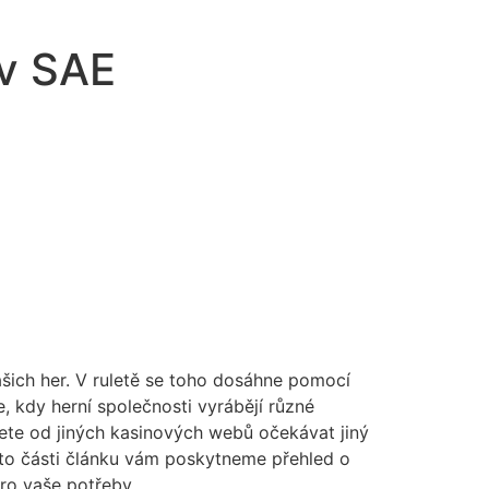
 v SAE
vašich her. V ruletě se toho dosáhne pomocí
e, kdy herní společnosti vyrábějí různé
ete od jiných kasinových webů očekávat jiný
V této části článku vám poskytneme přehled o
pro vaše potřeby.