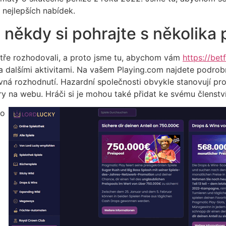
a nejlepších nabídek.
, někdy si pohrajte s několika
hytře rozhodovali, a proto jsme tu, abychom vám
https://bet
 dalšími aktivitami. Na vašem Playing.com najdete podrob
ná rozhodnutí. Hazardní společnosti obvykle stanovují pro 
y na webu. Hráči si je mohou také přidat ke svému členství 
co