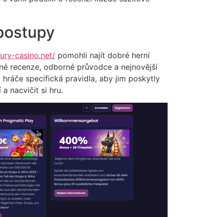
 postupy
fury-casino.net/
pomohli najít dobré herní
né recenze, odborné průvodce a nejnovější
hráče specifická pravidla, aby jim poskytly
a nacvičit si hru.