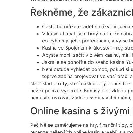
Řekněme, že zákaznick
Často ho můžete vidět s názvem „cena vý
V kasinu Local jsem hrdý na to, že nabíz
co vyhovuje jeho preferencím, a vy se bu
Kasina ve Spojeném království – registr
Abyste mohli začít v živém kasinu, měli b
Jakmile se ponoříte do svého kasina Yuk
Není ostuda vyhledat pomoc, pokud si uv
teprve začíná projevovat ve vaší práci a
Například pro ty, kteří našli dobrý bonus be
než si peníze vyberete. Bonusy bez vkladu p
nemusíte riskovat žádnou svou vlastní měnu, a
Online kasina s živými 
Pečlivě se zaměřujeme na hry, finanční tipy
recenze nejlepších online kasin a webů s au