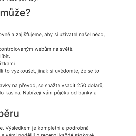
pomůže?
vně a zajišťujeme, aby si uživatel našel něco,
pe kontrolovaným webům na světě.
íbit.
ázkami.
í to vyzkoušet, jinak si uvědomte, že se to
davky na převod, se snažte vsadit 250 dolarů,
do kasina. Nabízejí vám půjčku od banky a
ýběru
kce. Výsledkem je kompletní a podrobná
 s vámi podělili o recenzi každé sázkové