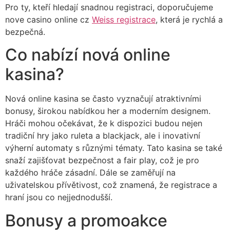
Pro ty, kteří hledají snadnou registraci, doporučujeme
nove casino online cz
Weiss registrace
, která je rychlá a
bezpečná.
Co nabízí nová online
kasina?
Nová online kasina se často vyznačují atraktivními
bonusy, širokou nabídkou her a moderním designem.
Hráči mohou očekávat, že k dispozici budou nejen
tradiční hry jako ruleta a blackjack, ale i inovativní
výherní automaty s různými tématy. Tato kasina se také
snaží zajišťovat bezpečnost a fair play, což je pro
každého hráče zásadní. Dále se zaměřují na
uživatelskou přívětivost, což znamená, že registrace a
hraní jsou co nejjednodušší.
Bonusy a promoakce