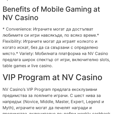
Benefits of Mobile Gaming at
NV Casino
* Convenience: Играчите могат да достъпват
любимите си игри навсякъде, по всяко време.*
Flexibility: Играчите могат да играят колкото и
когато искат, без да са свързани с определено
място.* Variety: Мобилната платформа на NV Casino
предлага широк спектър от игри, включително slots,
table games и live casino.
VIP Program at NV Casino
NV Casino’s VIP Program предлага ексклузивни
предимства за лоялните играчи. С шест нива за
напредък (Novice, Middle, Master, Expert, Legend и
Myth), играчите могат да печелят награди и
предимства, включително по-добри weekly cashback