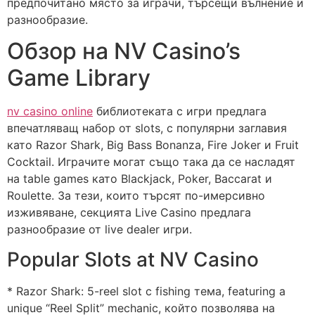
предпочитано място за играчи, търсещи вълнение и
разнообразие.
Обзор на NV Casino’s
Game Library
nv casino online
библиотеката с игри предлага
впечатляващ набор от slots, с популярни заглавия
като Razor Shark, Big Bass Bonanza, Fire Joker и Fruit
Cocktail. Играчите могат също така да се насладят
на table games като Blackjack, Poker, Baccarat и
Roulette. За тези, които търсят по-имерсивно
изживяване, секцията Live Casino предлага
разнообразие от live dealer игри.
Popular Slots at NV Casino
* Razor Shark: 5-reel slot с fishing тема, featuring a
unique “Reel Split” mechanic, който позволява на