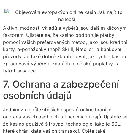
Aktivní možnosti vkladů a výběrů jsou dalším klíčovým
faktorem. Ujistěte se, že kasino podporuje platby
pomocí vašich preferovaných metod, jako jsou kreditní
karty, e-peněženky (např. Skrill, Neteller) a bankovní
převody. Je také dobré zkontrolovat, jak rychle kasino
zpracovává výběry a zda účtuje nějaké poplatky za
tyto transakce.
7. Ochrana a zabezpečení
osobních údajů
Jedním z nejdůležitějších aspektů online hraní je
ochrana vašich osobních a finančních údajů. Ujistěte se,
že kasino používá šifrovací technologie, jako je SSL,
které chrání data vašich transakcí. Čtěte také