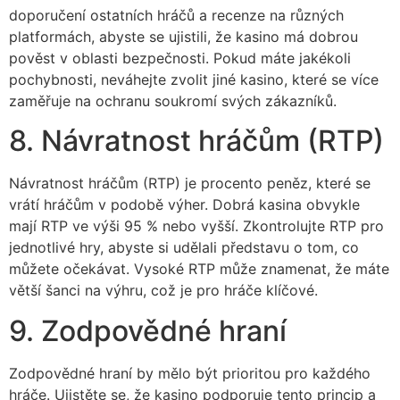
doporučení ostatních hráčů a recenze na různých
platformách, abyste se ujistili, že kasino má dobrou
pověst v oblasti bezpečnosti. Pokud máte jakékoli
pochybnosti, neváhejte zvolit jiné kasino, které se více
zaměřuje na ochranu soukromí svých zákazníků.
8. Návratnost hráčům (RTP)
Návratnost hráčům (RTP) je procento peněz, které se
vrátí hráčům v podobě výher. Dobrá kasina obvykle
mají RTP ve výši 95 % nebo vyšší. Zkontrolujte RTP pro
jednotlivé hry, abyste si udělali představu o tom, co
můžete očekávat. Vysoké RTP může znamenat, že máte
větší šanci na výhru, což je pro hráče klíčové.
9. Zodpovědné hraní
Zodpovědné hraní by mělo být prioritou pro každého
hráče. Ujistěte se, že kasino podporuje tento princip a