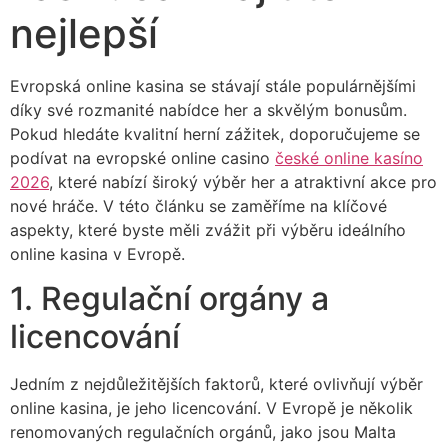
nejlepší
Evropská online kasina se stávají stále populárnějšími
díky své rozmanité nabídce her a skvělým bonusům.
Pokud hledáte kvalitní herní zážitek, doporučujeme se
podívat na evropské online casino
české online kasíno
2026
, které nabízí široký výběr her a atraktivní akce pro
nové hráče. V této článku se zaměříme na klíčové
aspekty, které byste měli zvážit při výběru ideálního
online kasina v Evropě.
1. Regulační orgány a
licencování
Jedním z nejdůležitějších faktorů, které ovlivňují výběr
online kasina, je jeho licencování. V Evropě je několik
renomovaných regulačních orgánů, jako jsou Malta