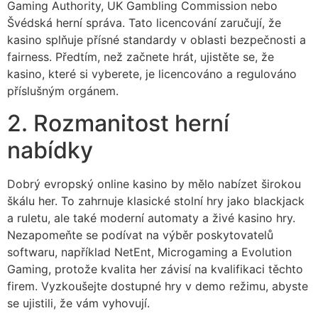
Gaming Authority, UK Gambling Commission nebo
Švédská herní správa. Tato licencování zaručují, že
kasino splňuje přísné standardy v oblasti bezpečnosti a
fairness. Předtím, než začnete hrát, ujistěte se, že
kasino, které si vyberete, je licencováno a regulováno
příslušným orgánem.
2. Rozmanitost herní
nabídky
Dobrý evropský online kasino by mělo nabízet širokou
škálu her. To zahrnuje klasické stolní hry jako blackjack
a ruletu, ale také moderní automaty a živé kasino hry.
Nezapomeňte se podívat na výběr poskytovatelů
softwaru, například NetEnt, Microgaming a Evolution
Gaming, protože kvalita her závisí na kvalifikaci těchto
firem. Vyzkoušejte dostupné hry v demo režimu, abyste
se ujistili, že vám vyhovují.