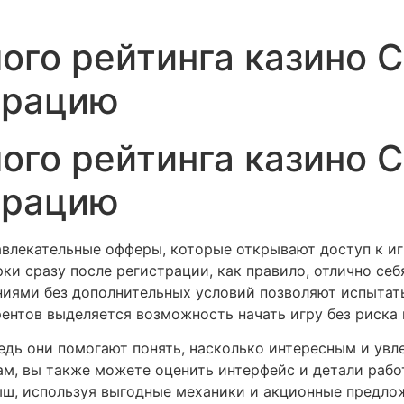
го рейтинга казино Cl
трацию
го рейтинга казино Cl
трацию
авлекательные офферы, которые открывают доступ к иг
 сразу после регистрации, как правило, отлично себ
ями без дополнительных условий позволяют испытать
рентов выделяется возможность начать игру без риска
ведь они помогают понять, насколько интересным и ув
ам, вы также можете оценить интерфейс и детали раб
, используя выгодные механики и акционные предложе