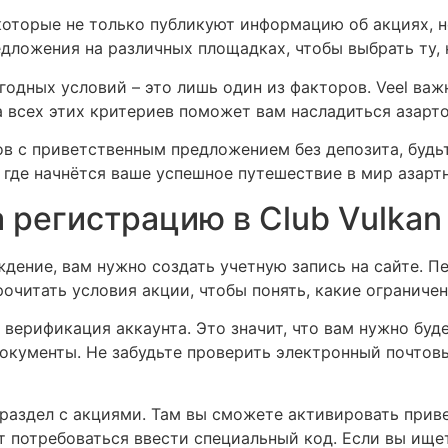
которые не только публикуют информацию об акциях, н
дложения на различных площадках, чтобы выбрать ту, 
годных условий – это лишь один из факторов. Veel важ
 всех этих критериев поможет вам насладиться азарто
ов с приветственным предложением без депозита, будь
, где начнётся ваше успешное путешествие в мир азарт
а регистрацию в Club Vulkan
дение, вам нужно создать учетную запись на сайте. П
очитать условия акции, чтобы понять, какие ограниче
 верификация аккаунта. Это значит, что вам нужно буд
документы. Не забудьте проверить электронный почтов
 раздел с акциями. Там вы сможете активировать прив
т потребоваться ввести специальный код. Если вы ище