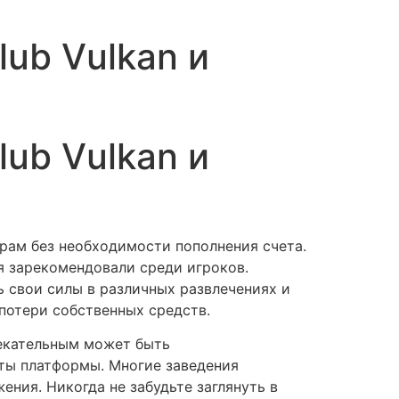
ub Vulkan и
ub Vulkan и
рам без необходимости пополнения счета.
я зарекомендовали среди игроков.
 свои силы в различных развлечениях и
 потери собственных средств.
лекательным может быть
оты платформы. Многие заведения
ния. Никогда не забудьте заглянуть в