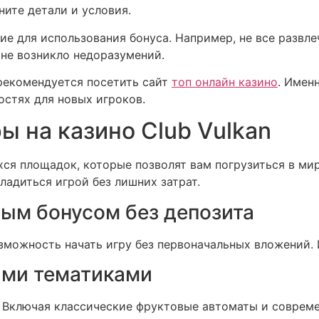
ните детали и условия.
е для использования бонуса. Например, не все развл
 не возникло недоразумений.
рекомендуется посетить сайт
топ онлайн казино
. Имен
остях для новых игроков.
ры на казино Club Vulkan
ся площадок, которые позволят вам погрузиться в ми
ладиться игрой без лишних затрат.
ным бонусом без депозита
зможность начать игру без первоначальных вложений. 
ыми тематиками
. Включая классические фруктовые автоматы и совреме