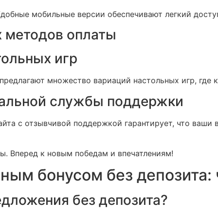
 Удобные мобильные версии обеспечивают легкий дост
х методов оплаты
тольных игр
предлагают множество вариаций настольных игр, где к
нальной службы поддержки
айта с отзывчивой поддержкой гарантирует, что ваши 
ы. Вперед к новым победам и впечатлениям!
ным бонусом без депозита: 
едложения без депозита?