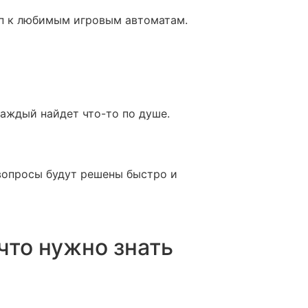
уп к любимым игровым автоматам.
аждый найдет что-то по душе.
вопросы будут решены быстро и
что нужно знать