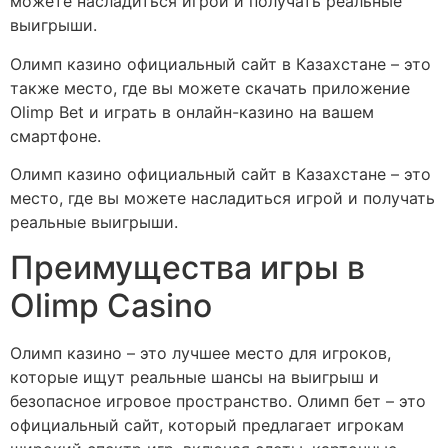
можете насладиться игрой и получать реальные
выигрыши.
Олимп казино официальный сайт в Казахстане – это
также место, где вы можете скачать приложение
Olimp Bet и играть в онлайн-казино на вашем
смартфоне.
Олимп казино официальный сайт в Казахстане – это
место, где вы можете насладиться игрой и получать
реальные выигрыши.
Преимущества игры в
Olimp Casino
Олимп казино – это лучшее место для игроков,
которые ищут реальные шансы на выигрыш и
безопасное игровое пространство. Олимп бет – это
официальный сайт, который предлагает игрокам