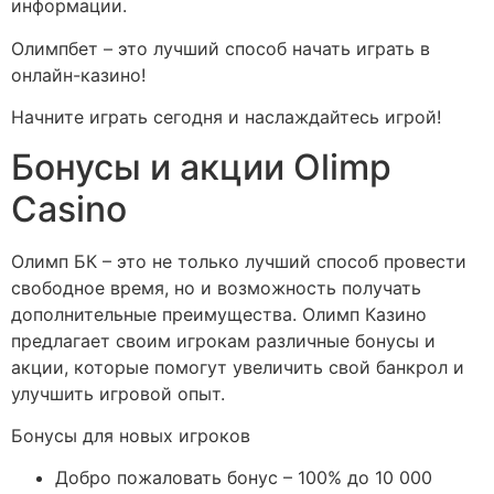
информации.
Олимпбет – это лучший способ начать играть в
онлайн-казино!
Начните играть сегодня и наслаждайтесь игрой!
Бонусы и акции Olimp
Casino
Олимп БК – это не только лучший способ провести
свободное время, но и возможность получать
дополнительные преимущества. Олимп Казино
предлагает своим игрокам различные бонусы и
акции, которые помогут увеличить свой банкрол и
улучшить игровой опыт.
Бонусы для новых игроков
Добро пожаловать бонус – 100% до 10 000