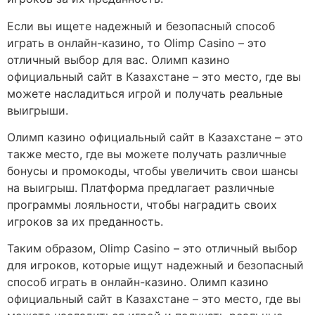
Если вы ищете надежный и безопасный способ
играть в онлайн-казино, то Olimp Casino – это
отличный выбор для вас. Олимп казино
официальный сайт в Казахстане – это место, где вы
можете насладиться игрой и получать реальные
выигрыши.
Олимп казино официальный сайт в Казахстане – это
также место, где вы можете получать различные
бонусы и промокоды, чтобы увеличить свои шансы
на выигрыш. Платформа предлагает различные
программы лояльности, чтобы наградить своих
игроков за их преданность.
Таким образом, Olimp Casino – это отличный выбор
для игроков, которые ищут надежный и безопасный
способ играть в онлайн-казино. Олимп казино
официальный сайт в Казахстане – это место, где вы