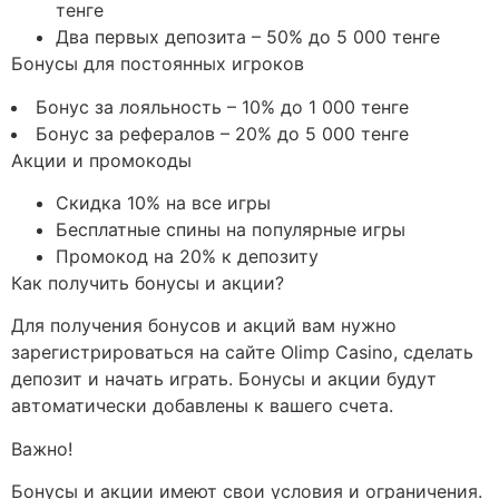
тенге
Два первых депозита – 50% до 5 000 тенге
Бонусы для постоянных игроков
Бонус за лояльность – 10% до 1 000 тенге
Бонус за рефералов – 20% до 5 000 тенге
Акции и промокоды
Скидка 10% на все игры
Бесплатные спины на популярные игры
Промокод на 20% к депозиту
Как получить бонусы и акции?
Для получения бонусов и акций вам нужно
зарегистрироваться на сайте Olimp Casino, сделать
депозит и начать играть. Бонусы и акции будут
автоматически добавлены к вашего счета.
Важно!
Бонусы и акции имеют свои условия и ограничения.