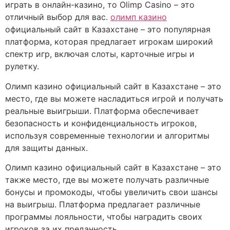
играть в онлайн-казино, то Olimp Casino – это
отличный выбор для вас.
олимп казино
официальный сайт в Казахстане – это популярная
платформа, которая предлагает игрокам широкий
спектр игр, включая слоты, карточные игры и
рулетку.
Олимп казино официальный сайт в Казахстане – это
место, где вы можете насладиться игрой и получать
реальные выигрыши. Платформа обеспечивает
безопасность и конфиденциальность игроков,
используя современные технологии и алгоритмы
для защиты данных.
Олимп казино официальный сайт в Казахстане – это
также место, где вы можете получать различные
бонусы и промокоды, чтобы увеличить свои шансы
на выигрыш. Платформа предлагает различные
программы лояльности, чтобы наградить своих
игроков за их преданность.