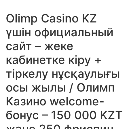
Olimp Casino KZ
үшін официальный
сайт – жеке
кабинетке кіру +
тіркелу нұсқаулығы
осы жылы / Олимп
Казино welcome-
бонус – 150 000 KZT
және 250 фриспин