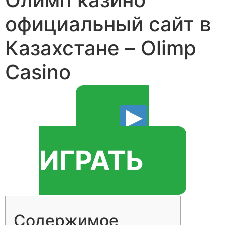
официальный сайт в
Казахстане – Olimp
Casino
ИГРАТЬ
Содержимое