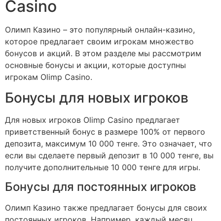
Casino
Олимп Казино – это популярный онлайн-казино,
которое предлагает своим игрокам множество
бонусов и акций. В этом разделе мы рассмотрим
основные бонусы и акции, которые доступны
игрокам Olimp Casino.
Бонусы для новых игроков
Для новых игроков Olimp Casino предлагает
приветственный бонус в размере 100% от первого
депозита, максимум 10 000 тенге. Это означает, что
если вы сделаете первый депозит в 10 000 тенге, вы
получите дополнительные 10 000 тенге для игры.
Бонусы для постоянных игроков
Олимп Казино также предлагает бонусы для своих
постоянных игроков. Например, каждый месяц