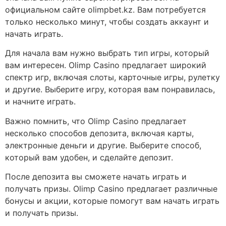
официальном сайте olimpbet.kz. Вам потребуется
только несколько минут, чтобы создать аккаунт и
начать играть.
Для начала вам нужно выбрать тип игры, который
вам интересен. Olimp Casino предлагает широкий
спектр игр, включая слоты, карточные игры, рулетку
и другие. Выберите игру, которая вам понравилась,
и начните играть.
Важно помнить, что Olimp Casino предлагает
несколько способов депозита, включая карты,
электронные деньги и другие. Выберите способ,
который вам удобен, и сделайте депозит.
После депозита вы сможете начать играть и
получать призы. Olimp Casino предлагает различные
бонусы и акции, которые помогут вам начать играть
и получать призы.