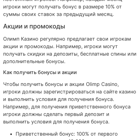
игроки могут получать бонус в размере 10% от
суммы своих ставок за предыдущий месяц.
Акции и промокоды
Олимп Казино регулярно предлагает свои игрокам
акции и промокоды. Например, игроки могут
получать скидки на депозиты, бесплатные спины или
дополнительные бонусы.
Как получить бонусы и акции
Чтобы получить бонусы и акции Olimp Casino,
игроки должны зарегистрироваться на сайте казино
и выполнить условия для получения бонуса.
Например, для получения приветственного бонуса
игроки должны сделать первый депозит и
выполнить условия для получения бонуса.
Приветственный бонус: 100% от первого