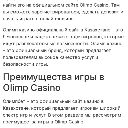
найти его на официальном сайте Olimp Casino. Там
вы сможете зарегистрироваться, сделать депозит и
начать играть в онлайн-казино.
Олимп казино официальный сайт в Казахстане – это
безопасное и надежное место для игроков, которые
ищут развлекательные возможности. Олимп казино
– это официальный бренд, который предлагает
пользователям высокое качество услуг и
безопасности игры.
Преимущества игры в
Olimp Casino
Олимпбет – это официальный сайт казино в
Казахстане, который предлагает игрокам широкий
спектр игр и услуг. В этом разделе мы рассмотрим
преимущества игры в Olimp Casino.