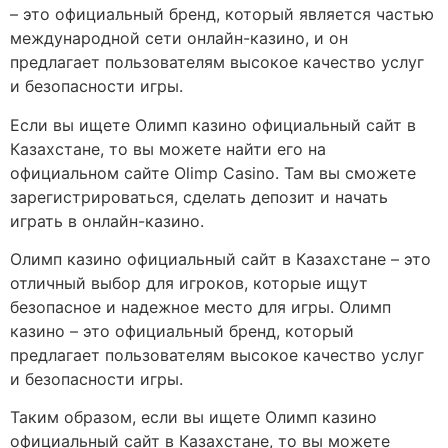
– это официальный бренд, который является частью
международной сети онлайн-казино, и он
предлагает пользователям высокое качество услуг
и безопасности игры.
Если вы ищете Олимп казино официальный сайт в
Казахстане, то вы можете найти его на
официальном сайте Olimp Casino. Там вы сможете
зарегистрироваться, сделать депозит и начать
играть в онлайн-казино.
Олимп казино официальный сайт в Казахстане – это
отличный выбор для игроков, которые ищут
безопасное и надежное место для игры. Олимп
казино – это официальный бренд, который
предлагает пользователям высокое качество услуг
и безопасности игры.
Таким образом, если вы ищете Олимп казино
официальный сайт в Казахстане, то вы можете