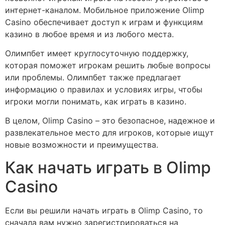
интернет-каналом. Мобильное приложение Olimp
Casino обеспечивает доступ к играм и функциям
казино в любое время и из любого места.
Олимпбет имеет круглосуточную поддержку,
которая поможет игрокам решить любые вопросы
или проблемы. Олимпбет также предлагает
информацию о правилах и условиях игры, чтобы
игроки могли понимать, как играть в казино.
В целом, Olimp Casino – это безопасное, надежное и
развлекательное место для игроков, которые ищут
новые возможности и преимущества.
Как начать играть в Olimp
Casino
Если вы решили начать играть в Olimp Casino, то
сначала вам нужно зарегистрироваться на