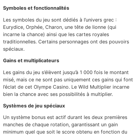
Symboles et fonctionnalités
Les symboles du jeu sont dédiés à l’univers grec :
Eurydice, Orphée, Charon, une tête de lionne (qui
incarne la chance) ainsi que les cartes royales
traditionnelles. Certains personnages ont des pouvoirs
spéciaux.
Gains et multiplicateurs
Les gains du jeu s’élèvent jusqu’à 1 000 fois le montant
misé, mais ce ne sont pas uniquement ces gains qui font
l’éclat de cet Olympe Casino. Le Wild Multiplier incarne
bien la chance avec ses possibilités à multiplier.
Systèmes de jeu spéciaux
Un système bonus est actif durant les deux premières
manches de chaque rotation, garantissant un gain
minimum quel que soit le score obtenu en fonction du