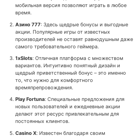
мобильная версия позволяют играть в любое
время.
Азино 777
: Здесь щедрые бонусы и выгодные
акции. Популярные игры от известных
производителей не оставят равнодушным даже
самого требовательного геймера.
1xSlots
: Отличная платформа с множеством
вариантов. Интуитивно понятный дизайн и
щедрый приветственный бонус – это именно
то, что нужно для комфортного
времяпрепровождения.
Play Fortuna
: Специальные предложения для
новых пользователей и ежедневные акции
делают этот ресурс привлекательным для
постоянных клиентов.
Casino X
: Известен благодаря своим