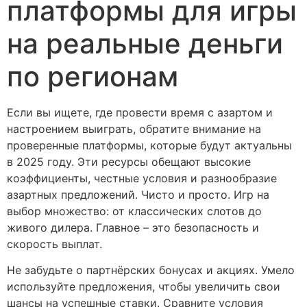
платформы для игры
на реальные деньги
по регионам
Если вы ищете, где провести время с азартом и
настроением выиграть, обратите внимание на
проверенные платформы, которые будут актуальны
в 2025 году. Эти ресурсы обещают высокие
коэффициенты, честные условия и разнообразие
азартных предложений. Чисто и просто. Игр на
выбор множество: от классических слотов до
живого дилера. Главное – это безопасность и
скорость выплат.
Не забудьте о партнёрских бонусах и акциях. Умело
используйте предложения, чтобы увеличить свои
шансы на успешные ставки. Сравните условия