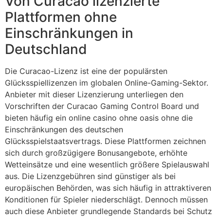
Von Curacao lizenzierte
Plattformen ohne
Einschränkungen in
Deutschland
Die Curacao-Lizenz ist eine der populärsten
Glücksspiellizenzen im globalen Online-Gaming-Sektor.
Anbieter mit dieser Lizenzierung unterliegen den
Vorschriften der Curacao Gaming Control Board und
bieten häufig ein online casino ohne oasis ohne die
Einschränkungen des deutschen
Glücksspielstaatsvertrags. Diese Plattformen zeichnen
sich durch großzügigere Bonusangebote, erhöhte
Wetteinsätze und eine wesentlich größere Spielauswahl
aus. Die Lizenzgebühren sind günstiger als bei
europäischen Behörden, was sich häufig in attraktiveren
Konditionen für Spieler niederschlägt. Dennoch müssen
auch diese Anbieter grundlegende Standards bei Schutz