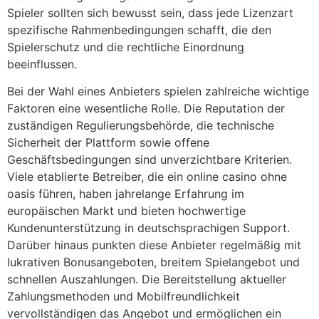
Spieler sollten sich bewusst sein, dass jede Lizenzart
spezifische Rahmenbedingungen schafft, die den
Spielerschutz und die rechtliche Einordnung
beeinflussen.
Bei der Wahl eines Anbieters spielen zahlreiche wichtige
Faktoren eine wesentliche Rolle. Die Reputation der
zuständigen Regulierungsbehörde, die technische
Sicherheit der Plattform sowie offene
Geschäftsbedingungen sind unverzichtbare Kriterien.
Viele etablierte Betreiber, die ein online casino ohne
oasis führen, haben jahrelange Erfahrung im
europäischen Markt und bieten hochwertige
Kundenunterstützung in deutschsprachigen Support.
Darüber hinaus punkten diese Anbieter regelmäßig mit
lukrativen Bonusangeboten, breitem Spielangebot und
schnellen Auszahlungen. Die Bereitstellung aktueller
Zahlungsmethoden und Mobilfreundlichkeit
vervollständigen das Angebot und ermöglichen ein