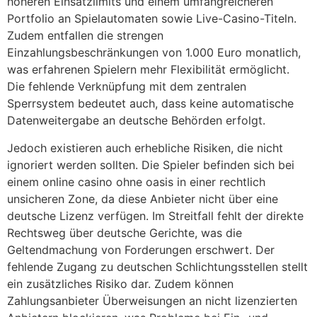
höheren Einsatzlimits und einem umfangreicheren
Portfolio an Spielautomaten sowie Live-Casino-Titeln.
Zudem entfallen die strengen
Einzahlungsbeschränkungen von 1.000 Euro monatlich,
was erfahrenen Spielern mehr Flexibilität ermöglicht.
Die fehlende Verknüpfung mit dem zentralen
Sperrsystem bedeutet auch, dass keine automatische
Datenweitergabe an deutsche Behörden erfolgt.
Jedoch existieren auch erhebliche Risiken, die nicht
ignoriert werden sollten. Die Spieler befinden sich bei
einem online casino ohne oasis in einer rechtlich
unsicheren Zone, da diese Anbieter nicht über eine
deutsche Lizenz verfügen. Im Streitfall fehlt der direkte
Rechtsweg über deutsche Gerichte, was die
Geltendmachung von Forderungen erschwert. Der
fehlende Zugang zu deutschen Schlichtungsstellen stellt
ein zusätzliches Risiko dar. Zudem können
Zahlungsanbieter Überweisungen an nicht lizenzierten