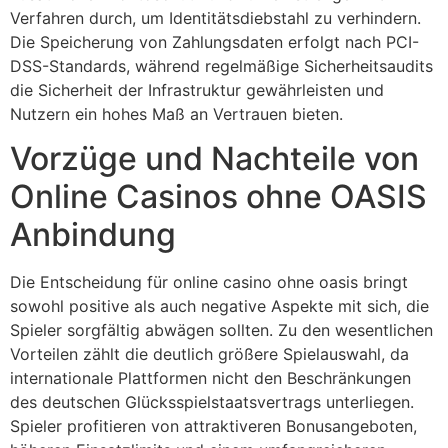
Verfahren durch, um Identitätsdiebstahl zu verhindern.
Die Speicherung von Zahlungsdaten erfolgt nach PCI-
DSS-Standards, während regelmäßige Sicherheitsaudits
die Sicherheit der Infrastruktur gewährleisten und
Nutzern ein hohes Maß an Vertrauen bieten.
Vorzüge und Nachteile von
Online Casinos ohne OASIS
Anbindung
Die Entscheidung für online casino ohne oasis bringt
sowohl positive als auch negative Aspekte mit sich, die
Spieler sorgfältig abwägen sollten. Zu den wesentlichen
Vorteilen zählt die deutlich größere Spielauswahl, da
internationale Plattformen nicht den Beschränkungen
des deutschen Glücksspielstaatsvertrags unterliegen.
Spieler profitieren von attraktiveren Bonusangeboten,