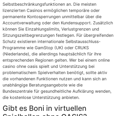
Selbstbeschränkungsfunktionen an. Die meisten
lizenzierten Casinos ermöglichen temporäre oder
permanente Kontosperrungen unmittelbar über die
Accountverwaltung oder den Kundensupport. Zusätzlich
können Sie Einzahlungslimits, Verlustgrenzen und
Sitzungszeitbegrenzungen festlegen. Für übergreifenden
Schutz existieren internationale Selbstausschluss-
Programme wie GamStop (UK) oder CRUKS
(Niederlande), die allerdings hauptsächlich für ihre
entsprechenden Regionen gelten. Wer bei einem online
casino ohne oasis spielt und Unterstützung bei
problematischem Spielverhalten benötigt, sollte aktiv
die vorhandenen Funktionen nutzen und kann sich an
unabhängige Beratungsangebote wie die
Bundeszentrale für gesundheitliche Aufklärung wenden,
die kostenlose Unterstützung anbieten.
Gibt es Boni in virtuellen