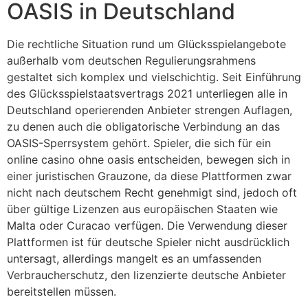
OASIS in Deutschland
Die rechtliche Situation rund um Glücksspielangebote
außerhalb vom deutschen Regulierungsrahmens
gestaltet sich komplex und vielschichtig. Seit Einführung
des Glücksspielstaatsvertrags 2021 unterliegen alle in
Deutschland operierenden Anbieter strengen Auflagen,
zu denen auch die obligatorische Verbindung an das
OASIS-Sperrsystem gehört. Spieler, die sich für ein
online casino ohne oasis entscheiden, bewegen sich in
einer juristischen Grauzone, da diese Plattformen zwar
nicht nach deutschem Recht genehmigt sind, jedoch oft
über gültige Lizenzen aus europäischen Staaten wie
Malta oder Curacao verfügen. Die Verwendung dieser
Plattformen ist für deutsche Spieler nicht ausdrücklich
untersagt, allerdings mangelt es an umfassenden
Verbraucherschutz, den lizenzierte deutsche Anbieter
bereitstellen müssen.