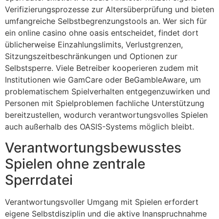
Verifizierungsprozesse zur Altersüberprüfung und bieten
umfangreiche Selbstbegrenzungstools an. Wer sich für
ein online casino ohne oasis entscheidet, findet dort
üblicherweise Einzahlungslimits, Verlustgrenzen,
Sitzungszeitbeschränkungen und Optionen zur
Selbstsperre. Viele Betreiber kooperieren zudem mit
Institutionen wie GamCare oder BeGambleAware, um
problematischem Spielverhalten entgegenzuwirken und
Personen mit Spielproblemen fachliche Unterstützung
bereitzustellen, wodurch verantwortungsvolles Spielen
auch außerhalb des OASIS-Systems möglich bleibt.
Verantwortungsbewusstes
Spielen ohne zentrale
Sperrdatei
Verantwortungsvoller Umgang mit Spielen erfordert
eigene Selbstdisziplin und die aktive Inanspruchnahme