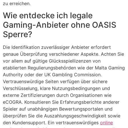
zu erreichen.
Wie entdecke ich legale
Gaming-Anbieter ohne OASIS
Sperre?
Die Identifikation zuverlässiger Anbieter erfordert
genaue Überprüfung verschiedener Aspekte. Achten Sie
vor allem auf gültige Glücksspiellizenzen von
etablierten Regulierungsbehörden wie der Malta Gaming
Authority oder der UK Gambling Commission.
Vertrauenswürdige Seiten verfügen über sichere
Verschlüsselung, klare Nutzungsbedingungen und
externe Zertifizierungen durch Organisationen wie
eCOGRA. Konsultieren Sie Erfahrungsberichte anderer
Spieler auf unabhängigen Bewertungsportalen und
überprüfen Sie die Auszahlungsgeschwindigkeit sowie
den Kundensupport. Ein vertrauenswürdiges
online