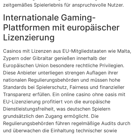
zeitgemäßes Spielerlebnis für anspruchsvolle Nutzer.
Internationale Gaming-
Plattformen mit europäischer
Lizenzierung
Casinos mit Lizenzen aus EU-Mitgliedstaaten wie Malta,
Zypern oder Gibraltar genießen innerhalb der
Europäischen Union besondere rechtliche Privilegien.
Diese Anbieter unterliegen strengen Auflagen ihrer
nationalen Regulierungsbehörden und müssen hohe
Standards bei Spielerschutz, Fairness und finanzieller
Transparenz erfüllen. Ein online casino ohne oasis mit
EU-Lizenzierung profitiert von die europäische
Dienstleistungsfreiheit, was deutschen Spielern
grundsätzlich den Zugang ermöglicht. Die
Regulierungsbehörden führen regelmäßige Audits durch
und überwachen die Einhaltung technischer sowie