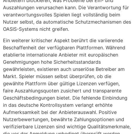
Anbietern blockieren, was Probleme bei Ein- und
Auszahlungen verursachen kann. Die Verantwortung für
verantwortungsvolles Spielen liegt vollständig beim
Nutzer selbst, da automatische Schutzmechanismen des
OASIS-Systems nicht greifen.
Ein weiterer kritischer Aspekt berührt die variierende
Beschaffenheit der verfügbaren Plattformen. Während
etablierte internationale Anbieter mit europäischen
Genehmigungen hohe Sicherheitsstandards
gewährleisten, existieren auch unseriöse Betreiber am
Markt. Spieler müssen selbst überprüfen, ob die
gewählte Plattform über gültige Lizenzen verfügen,
faire Auszahlungsquoten zusichert und transparente
Geschäftsbedingungen bietet. Die fehlende Einbindung
in das deutsche Kontrollsystem verlangt erhöhte
Aufmerksamkeit bei der Anbieterauswahl. Positive
Nutzerbewertungen, bewährte Zahlungsoptionen und
verifizierbare Lizenzen sind wichtige Qualitätsmerkmale,
die vor der Anmeldung unbedingt überprüft werden