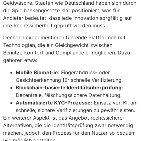
Geldwäsche. Staaten wie Deutschland haben sich durch
die Spielbankengesetze klar positioniert, was für
Anbieter bedeutet, dass jede Innovation sorgfältig auf
ihre Rechtssicherheit geprüft werden muss.
Dennoch experimentieren führende Plattformen mit
Technologien, die ein Gleichgewicht zwischen
Benutzerkomfort und Compliance ermöglichen. Dazu
gehören etwa:
Mobile Biometrie:
Fingerabdruck- oder
Gesichtserkennung für schnelle Verifizierung.
Blockchain-basierte Identitätsüberprüfung:
Dezentrale, fälschungssichere Datenhaltung.
Automatisierte KYC-Prozesse:
Einsatz von KI, um
schnelle, sichere Verifizierungen zu gewährleisten.
Ein weiterer Aspekt ist das Angebot rechtssicherer
Alternativen, die die Identitätsprüfung zwar notwendig
machen, jedoch den Prozess für den Nutzer so bequem
wie möglich gestalten.