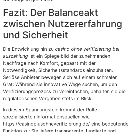
Fazit: Der Balanceakt
zwischen Nutzererfahrung
und Sicherheit
Die Entwicklung hin zu
casino ohne verifizierung bei
auszahlung
ist ein Spiegelbild der zunehmenden
Nachfrage nach Komfort, gepaart mit der
Notwendigkeit, Sicherheitsstandards einzuhalten.
Seriöse Anbieter bewegen sich auf einem schmalen
Grat: Während sie innovative Wege suchen, um den
Verifizierungsprozess zu vereinfachen, behalten sie die
regulatorischen Vorgaben stets im Blick.
In diesem Spannungsfeld kommt der Rolle
spezialisierten Informationsquellen wie
https://casinoplusohneverifizierung.de/ eine bedeutende
Funktion zu: Sie liefern transparente, fundierte und