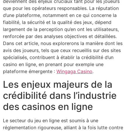
deviennent des enjeux cruciaux tant pour les joueurs
que pour les opérateurs responsables. La réputation
d’une plateforme, notamment en ce qui concerne la
fiabilité, la sécurité et la qualité des jeux, dépend
largement de la perception qu’en ont les utilisateurs,
renforcée par des analyses objectives et détaillées.
Dans cet article, nous explorerons la manière dont les
avis des joueurs, tels que ceux recueillis sur des sites
spécialisés, contribuent à établir la crédibilité d’un
casino en ligne, en prenant pour exemple une
plateforme émergente :
Wingaga Casino
.
Les enjeux majeurs de la
crédibilité dans l’industrie
des casinos en ligne
Le secteur du jeu en ligne est soumis à une
réglementation rigoureuse, alliant à la fois lutte contre